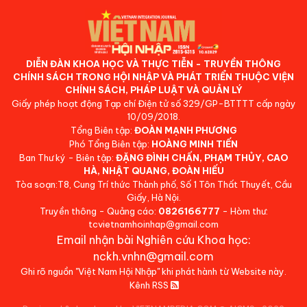
DIỄN ĐÀN KHOA HỌC VÀ THỰC TIỄN - TRUYỀN THÔNG
CHÍNH SÁCH TRONG HỘI NHẬP VÀ PHÁT TRIỂN THUỘC VIỆN
CHÍNH SÁCH, PHÁP LUẬT VÀ QUẢN LÝ
Giấy phép hoạt động Tạp chí Điện tử số 329/GP-BTTTT cấp ngày
10/09/2018.
Tổng Biên tập:
ĐOÀN MẠNH PHƯƠNG
Phó Tổng Biên tập:
HOÀNG MINH TIẾN
Ban Thư ký - Biên tập:
ĐẶNG ĐÌNH CHẤN, PHẠM THỦY, CAO
HÀ, NHẬT QUANG, ĐOÀN HIẾU
Tòa soạn:T8, Cung Trí thức Thành phố, Số 1 Tôn Thất Thuyết, Cầu
Giấy, Hà Nội.
Truyền thông - Quảng cáo:
0826166777
- Hòm thư:
tcvietnamhoinhap@gmail.com
Email nhận bài Nghiên cứu Khoa học:
nckh.vnhn@gmail.com
Ghi rõ nguồn "Việt Nam Hội Nhập" khi phát hành từ Website này.
Kênh RSS