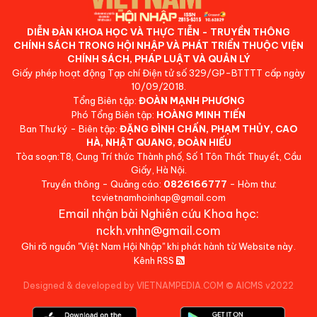
DIỄN ĐÀN KHOA HỌC VÀ THỰC TIỄN - TRUYỀN THÔNG
CHÍNH SÁCH TRONG HỘI NHẬP VÀ PHÁT TRIỂN THUỘC VIỆN
CHÍNH SÁCH, PHÁP LUẬT VÀ QUẢN LÝ
Giấy phép hoạt động Tạp chí Điện tử số 329/GP-BTTTT cấp ngày
10/09/2018.
Tổng Biên tập:
ĐOÀN MẠNH PHƯƠNG
Phó Tổng Biên tập:
HOÀNG MINH TIẾN
Ban Thư ký - Biên tập:
ĐẶNG ĐÌNH CHẤN, PHẠM THỦY, CAO
HÀ, NHẬT QUANG, ĐOÀN HIẾU
Tòa soạn:T8, Cung Trí thức Thành phố, Số 1 Tôn Thất Thuyết, Cầu
Giấy, Hà Nội.
Truyền thông - Quảng cáo:
0826166777
- Hòm thư:
tcvietnamhoinhap@gmail.com
Email nhận bài Nghiên cứu Khoa học:
nckh.vnhn@gmail.com
Ghi rõ nguồn "Việt Nam Hội Nhập" khi phát hành từ Website này.
Kênh RSS
Designed & developed by VIETNAMPEDIA.COM
©
AICMS v2022