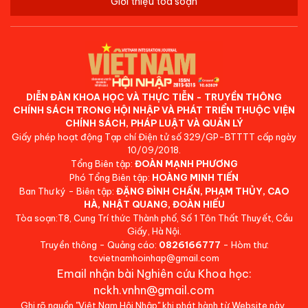
Giới thiệu tòa soạn
DIỄN ĐÀN KHOA HỌC VÀ THỰC TIỄN - TRUYỀN THÔNG
CHÍNH SÁCH TRONG HỘI NHẬP VÀ PHÁT TRIỂN THUỘC VIỆN
CHÍNH SÁCH, PHÁP LUẬT VÀ QUẢN LÝ
Giấy phép hoạt động Tạp chí Điện tử số 329/GP-BTTTT cấp ngày
10/09/2018.
Tổng Biên tập:
ĐOÀN MẠNH PHƯƠNG
Phó Tổng Biên tập:
HOÀNG MINH TIẾN
Ban Thư ký - Biên tập:
ĐẶNG ĐÌNH CHẤN, PHẠM THỦY, CAO
HÀ, NHẬT QUANG, ĐOÀN HIẾU
Tòa soạn:T8, Cung Trí thức Thành phố, Số 1 Tôn Thất Thuyết, Cầu
Giấy, Hà Nội.
Truyền thông - Quảng cáo:
0826166777
- Hòm thư:
tcvietnamhoinhap@gmail.com
Email nhận bài Nghiên cứu Khoa học:
nckh.vnhn@gmail.com
Ghi rõ nguồn "Việt Nam Hội Nhập" khi phát hành từ Website này.