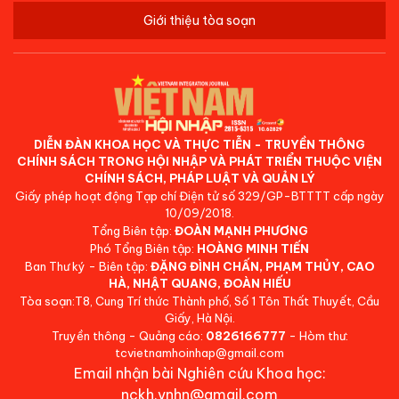
Giới thiệu tòa soạn
DIỄN ĐÀN KHOA HỌC VÀ THỰC TIỄN - TRUYỀN THÔNG
CHÍNH SÁCH TRONG HỘI NHẬP VÀ PHÁT TRIỂN THUỘC VIỆN
CHÍNH SÁCH, PHÁP LUẬT VÀ QUẢN LÝ
Giấy phép hoạt động Tạp chí Điện tử số 329/GP-BTTTT cấp ngày
10/09/2018.
Tổng Biên tập:
ĐOÀN MẠNH PHƯƠNG
Phó Tổng Biên tập:
HOÀNG MINH TIẾN
Ban Thư ký - Biên tập:
ĐẶNG ĐÌNH CHẤN, PHẠM THỦY, CAO
HÀ, NHẬT QUANG, ĐOÀN HIẾU
Tòa soạn:T8, Cung Trí thức Thành phố, Số 1 Tôn Thất Thuyết, Cầu
Giấy, Hà Nội.
Truyền thông - Quảng cáo:
0826166777
- Hòm thư:
tcvietnamhoinhap@gmail.com
Email nhận bài Nghiên cứu Khoa học:
nckh.vnhn@gmail.com