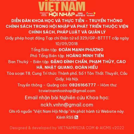
DIỄN ĐÀN KHOA HỌC VÀ THỰC TIỄN - TRUYỀN THÔNG
CHÍNH SÁCH TRONG HỘI NHẬP VÀ PHÁT TRIỂN THUỘC VIỆN
CHÍNH SÁCH, PHÁP LUẬT VÀ QUẢN LÝ
Giấy phép hoạt động Tạp chí Điện tử số 329/GP-BTTTT cấp ngày
10/09/2018.
Tổng Biên tập:
ĐOÀN MẠNH PHƯƠNG
Phó Tổng Biên tập:
HOÀNG MINH TIẾN
Ban Thư ký - Biên tập:
ĐẶNG ĐÌNH CHẤN, PHẠM THỦY, CAO
HÀ, NHẬT QUANG, ĐOÀN HIẾU
Tòa soạn:T8, Cung Trí thức Thành phố, Số 1 Tôn Thất Thuyết, Cầu
Giấy, Hà Nội.
Truyền thông - Quảng cáo:
0826166777
- Hòm thư:
tcvietnamhoinhap@gmail.com
Email nhận bài Nghiên cứu Khoa học:
nckh.vnhn@gmail.com
Ghi rõ nguồn "Việt Nam Hội Nhập" khi phát hành từ Website này.
Kênh RSS
Designed & developed by VIETNAMPEDIA.COM
©
AICMS v2022