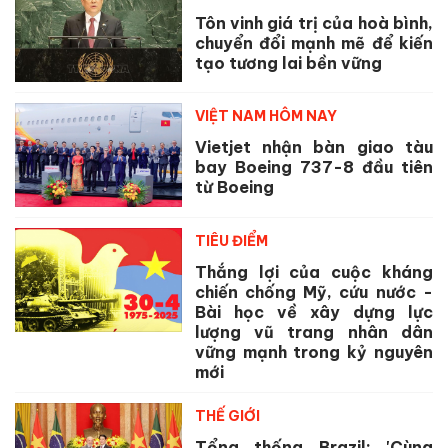
Tôn vinh giá trị của hoà bình,
chuyển đổi mạnh mẽ để kiến
tạo tương lai bền vững
VIỆT NAM HÔM NAY
Vietjet nhận bàn giao tàu
bay Boeing 737-8 đầu tiên
từ Boeing
TIÊU ĐIỂM
Thắng lợi của cuộc kháng
chiến chống Mỹ, cứu nước -
Bài học về xây dựng lực
lượng vũ trang nhân dân
vững mạnh trong kỷ nguyên
mới
THẾ GIỚI
Tổng thống Brazil: 'Cùng