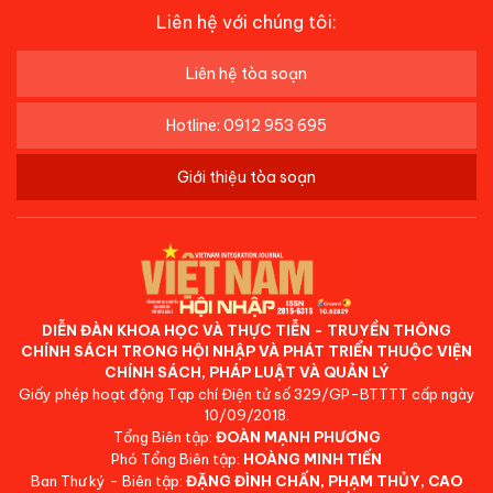
Liên hệ với chúng tôi:
Liên hệ tòa soạn
Hotline: 0912 953 695
Giới thiệu tòa soạn
DIỄN ĐÀN KHOA HỌC VÀ THỰC TIỄN - TRUYỀN THÔNG
CHÍNH SÁCH TRONG HỘI NHẬP VÀ PHÁT TRIỂN THUỘC VIỆN
CHÍNH SÁCH, PHÁP LUẬT VÀ QUẢN LÝ
Giấy phép hoạt động Tạp chí Điện tử số 329/GP-BTTTT cấp ngày
10/09/2018.
Tổng Biên tập:
ĐOÀN MẠNH PHƯƠNG
Phó Tổng Biên tập:
HOÀNG MINH TIẾN
Ban Thư ký - Biên tập:
ĐẶNG ĐÌNH CHẤN, PHẠM THỦY, CAO