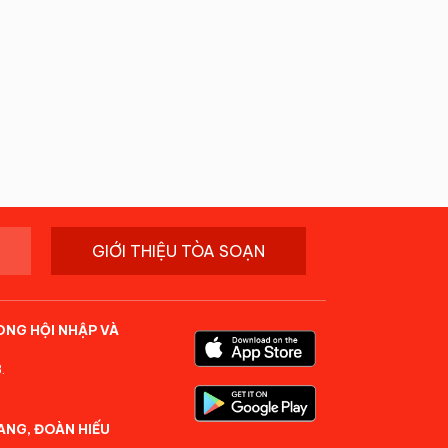
GIỚI THIỆU TÒA SOẠN
ONG HỘI NHẬP VÀ
.
ANG, ĐOÀN HIẾU