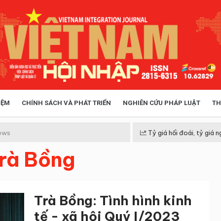
IỆM
CHÍNH SÁCH VÀ PHÁT TRIỂN
NGHIÊN CỨU PHÁP LUẬT
TH
HÓA XÃ HỘI
CHÍNH SÁCH
ews
Tỷ giá hối đoái, tỷ giá n
Trà Bồng
 TIỄN QUẢN LÝ
VIỆT NAM ĐIỂM ĐẾN
Trà Bồng: Tình hình kinh
tế - xã hội Quý I/2023