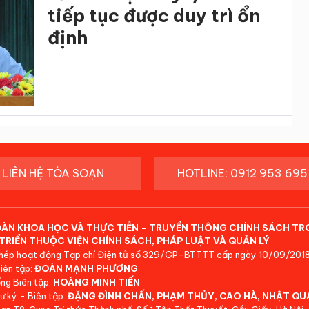
tiếp tục được duy trì ổn
định
LIÊN HỆ TÒA SOẠN
HOTLINE: 0912 953 695
ĐÀN KHOA HỌC VÀ THỰC TIỄN - TRUYỀN THÔNG CHÍNH SÁCH TR
TRIỂN THUỘC VIỆN CHÍNH SÁCH, PHÁP LUẬT VÀ QUẢN LÝ
hép hoạt động Tạp chí Điện tử số 329/GP-BTTTT cấp ngày 10/09/2018
iên tập:
ĐOÀN MẠNH PHƯƠNG
ng Biên tập:
HOÀNG MINH TIẾN
ư ký - Biên tập:
ĐẶNG ĐÌNH CHẤN, PHẠM THỦY, CAO HÀ, NHẬT QU