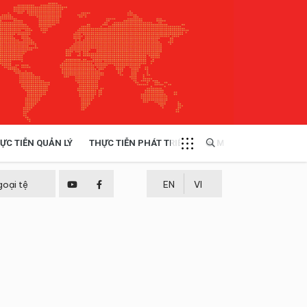
ỰC TIỄN QUẢN LÝ
THỰC TIỄN PHÁT TRIỂN
MULTIMEDIA
TÀI NGUYÊN - MÔI TRƯỜNG
goại tệ
EN
VI
THỰC TIỄN - KINH NGHIỆM