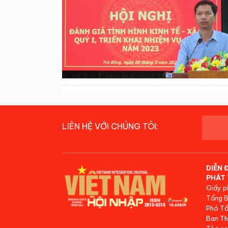
LIÊN HỆ VỚI CHÚNG TÔI:
DIỄN 
PHÁT 
Giấy p
Tổng B
Phó Tổ
Ban Th