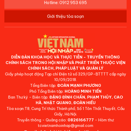
Hotline: 0912 953 695
Giới thiệu tòa soạn
DIỄN ĐÀN KHOA HỌC VÀ THỰC TIỄN - TRUYỀN THÔNG
CHÍNH SÁCH TRONG HỘI NHẬP VÀ PHÁT TRIỂN THUỘC VIỆN
CHÍNH SÁCH, PHÁP LUẬT VÀ QUẢN LÝ
Giấy phép hoạt động Tạp chí Điện tử số 329/GP-BTTTT cấp ngày
10/09/2018.
Tổng Biên tập:
ĐOÀN MẠNH PHƯƠNG
Phó Tổng Biên tập:
HOÀNG MINH TIẾN
Ban Thư ký - Biên tập:
ĐẶNG ĐÌNH CHẤN, PHẠM THỦY, CAO
HÀ, NHẬT QUANG, ĐOÀN HIẾU
Tòa soạn:T8, Cung Trí thức Thành phố, Số 1 Tôn Thất Thuyết, Cầu
Giấy, Hà Nội.
Truyền thông - Quảng cáo:
0826166777
- Hòm thư:
tcvietnamhoinhap@gmail.com