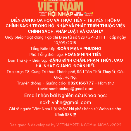
DIỄN ĐÀN KHOA HỌC VÀ THỰC TIỄN - TRUYỀN THÔNG
CHÍNH SÁCH TRONG HỘI NHẬP VÀ PHÁT TRIỂN THUỘC VIỆN
CHÍNH SÁCH, PHÁP LUẬT VÀ QUẢN LÝ
Giấy phép hoạt động Tạp chí Điện tử số 329/GP-BTTTT cấp ngày
10/09/2018.
Tổng Biên tập:
ĐOÀN MẠNH PHƯƠNG
Phó Tổng Biên tập:
HOÀNG MINH TIẾN
Ban Thư ký - Biên tập:
ĐẶNG ĐÌNH CHẤN, PHẠM THỦY, CAO
HÀ, NHẬT QUANG, ĐOÀN HIẾU
Tòa soạn:T8, Cung Trí thức Thành phố, Số 1 Tôn Thất Thuyết, Cầu
Giấy, Hà Nội.
Truyền thông - Quảng cáo:
0826166777
- Hòm thư:
tcvietnamhoinhap@gmail.com
Email nhận bài Nghiên cứu Khoa học:
nckh.vnhn@gmail.com
Ghi rõ nguồn "Việt Nam Hội Nhập" khi phát hành từ Website này.
Kênh RSS
Designed & developed by VIETNAMPEDIA.COM
©
AICMS v2022