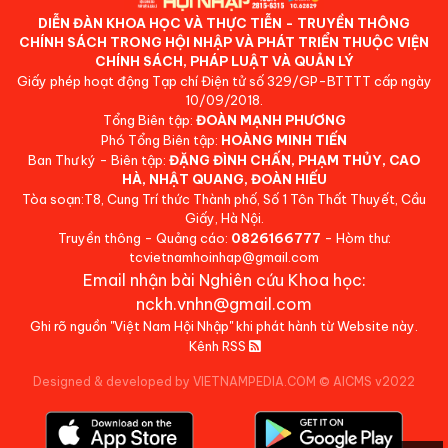
DIỄN ĐÀN KHOA HỌC VÀ THỰC TIỄN - TRUYỀN THÔNG
CHÍNH SÁCH TRONG HỘI NHẬP VÀ PHÁT TRIỂN THUỘC VIỆN
CHÍNH SÁCH, PHÁP LUẬT VÀ QUẢN LÝ
Giấy phép hoạt động Tạp chí Điện tử số 329/GP-BTTTT cấp ngày
10/09/2018.
Tổng Biên tập:
ĐOÀN MẠNH PHƯƠNG
Phó Tổng Biên tập:
HOÀNG MINH TIẾN
Ban Thư ký - Biên tập:
ĐẶNG ĐÌNH CHẤN, PHẠM THỦY, CAO
HÀ, NHẬT QUANG, ĐOÀN HIẾU
Tòa soạn:T8, Cung Trí thức Thành phố, Số 1 Tôn Thất Thuyết, Cầu
Giấy, Hà Nội.
Truyền thông - Quảng cáo:
0826166777
- Hòm thư:
tcvietnamhoinhap@gmail.com
Email nhận bài Nghiên cứu Khoa học:
nckh.vnhn@gmail.com
Ghi rõ nguồn "Việt Nam Hội Nhập" khi phát hành từ Website này.
Kênh RSS
Designed & developed by VIETNAMPEDIA.COM
©
AICMS v2022