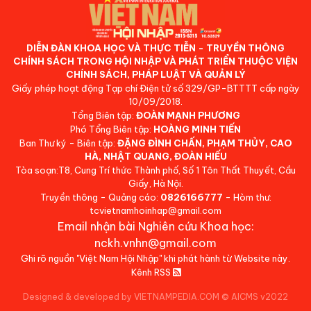
DIỄN ĐÀN KHOA HỌC VÀ THỰC TIỄN - TRUYỀN THÔNG
CHÍNH SÁCH TRONG HỘI NHẬP VÀ PHÁT TRIỂN THUỘC VIỆN
CHÍNH SÁCH, PHÁP LUẬT VÀ QUẢN LÝ
Giấy phép hoạt động Tạp chí Điện tử số 329/GP-BTTTT cấp ngày
10/09/2018.
Tổng Biên tập:
ĐOÀN MẠNH PHƯƠNG
Phó Tổng Biên tập:
HOÀNG MINH TIẾN
Ban Thư ký - Biên tập:
ĐẶNG ĐÌNH CHẤN, PHẠM THỦY, CAO
HÀ, NHẬT QUANG, ĐOÀN HIẾU
Tòa soạn:T8, Cung Trí thức Thành phố, Số 1 Tôn Thất Thuyết, Cầu
Giấy, Hà Nội.
Truyền thông - Quảng cáo:
0826166777
- Hòm thư:
tcvietnamhoinhap@gmail.com
Email nhận bài Nghiên cứu Khoa học:
nckh.vnhn@gmail.com
Ghi rõ nguồn "Việt Nam Hội Nhập" khi phát hành từ Website này.
Kênh RSS
Designed & developed by VIETNAMPEDIA.COM
©
AICMS v2022