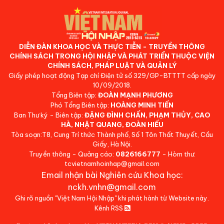
DIỄN ĐÀN KHOA HỌC VÀ THỰC TIỄN - TRUYỀN THÔNG
CHÍNH SÁCH TRONG HỘI NHẬP VÀ PHÁT TRIỂN THUỘC VIỆN
CHÍNH SÁCH, PHÁP LUẬT VÀ QUẢN LÝ
Giấy phép hoạt động Tạp chí Điện tử số 329/GP-BTTTT cấp ngày
10/09/2018.
Tổng Biên tập:
ĐOÀN MẠNH PHƯƠNG
Phó Tổng Biên tập:
HOÀNG MINH TIẾN
Ban Thư ký - Biên tập:
ĐẶNG ĐÌNH CHẤN, PHẠM THỦY, CAO
HÀ, NHẬT QUANG, ĐOÀN HIẾU
Tòa soạn:T8, Cung Trí thức Thành phố, Số 1 Tôn Thất Thuyết, Cầu
Giấy, Hà Nội.
Truyền thông - Quảng cáo:
0826166777
- Hòm thư:
tcvietnamhoinhap@gmail.com
Email nhận bài Nghiên cứu Khoa học:
nckh.vnhn@gmail.com
Ghi rõ nguồn "Việt Nam Hội Nhập" khi phát hành từ Website này.
Kênh RSS