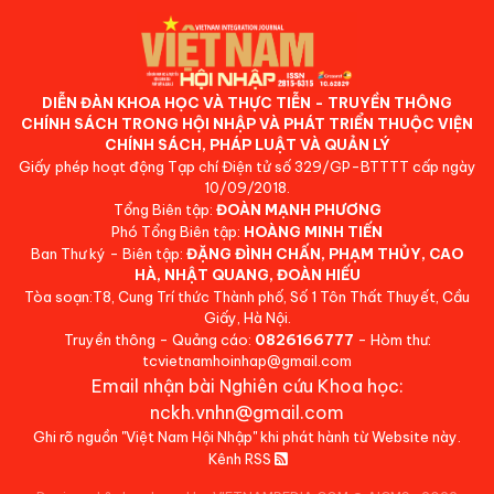
DIỄN ĐÀN KHOA HỌC VÀ THỰC TIỄN - TRUYỀN THÔNG
CHÍNH SÁCH TRONG HỘI NHẬP VÀ PHÁT TRIỂN THUỘC VIỆN
CHÍNH SÁCH, PHÁP LUẬT VÀ QUẢN LÝ
Giấy phép hoạt động Tạp chí Điện tử số 329/GP-BTTTT cấp ngày
10/09/2018.
Tổng Biên tập:
ĐOÀN MẠNH PHƯƠNG
Phó Tổng Biên tập:
HOÀNG MINH TIẾN
Ban Thư ký - Biên tập:
ĐẶNG ĐÌNH CHẤN, PHẠM THỦY, CAO
HÀ, NHẬT QUANG, ĐOÀN HIẾU
Tòa soạn:T8, Cung Trí thức Thành phố, Số 1 Tôn Thất Thuyết, Cầu
Giấy, Hà Nội.
Truyền thông - Quảng cáo:
0826166777
- Hòm thư:
tcvietnamhoinhap@gmail.com
Email nhận bài Nghiên cứu Khoa học:
nckh.vnhn@gmail.com
Ghi rõ nguồn "Việt Nam Hội Nhập" khi phát hành từ Website này.
Kênh RSS