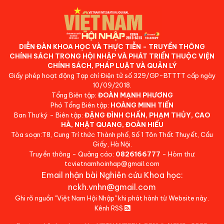
DIỄN ĐÀN KHOA HỌC VÀ THỰC TIỄN - TRUYỀN THÔNG
CHÍNH SÁCH TRONG HỘI NHẬP VÀ PHÁT TRIỂN THUỘC VIỆN
CHÍNH SÁCH, PHÁP LUẬT VÀ QUẢN LÝ
Giấy phép hoạt động Tạp chí Điện tử số 329/GP-BTTTT cấp ngày
10/09/2018.
Tổng Biên tập:
ĐOÀN MẠNH PHƯƠNG
Phó Tổng Biên tập:
HOÀNG MINH TIẾN
Ban Thư ký - Biên tập:
ĐẶNG ĐÌNH CHẤN, PHẠM THỦY, CAO
HÀ, NHẬT QUANG, ĐOÀN HIẾU
Tòa soạn:T8, Cung Trí thức Thành phố, Số 1 Tôn Thất Thuyết, Cầu
Giấy, Hà Nội.
Truyền thông - Quảng cáo:
0826166777
- Hòm thư:
tcvietnamhoinhap@gmail.com
Email nhận bài Nghiên cứu Khoa học:
nckh.vnhn@gmail.com
Ghi rõ nguồn "Việt Nam Hội Nhập" khi phát hành từ Website này.
Kênh RSS