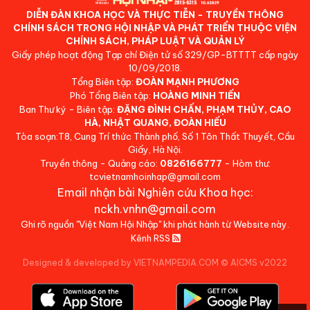
DIỄN ĐÀN KHOA HỌC VÀ THỰC TIỄN - TRUYỀN THÔNG
CHÍNH SÁCH TRONG HỘI NHẬP VÀ PHÁT TRIỂN THUỘC VIỆN
CHÍNH SÁCH, PHÁP LUẬT VÀ QUẢN LÝ
Giấy phép hoạt động Tạp chí Điện tử số 329/GP-BTTTT cấp ngày
10/09/2018.
Tổng Biên tập:
ĐOÀN MẠNH PHƯƠNG
Phó Tổng Biên tập:
HOÀNG MINH TIẾN
Ban Thư ký - Biên tập:
ĐẶNG ĐÌNH CHẤN, PHẠM THỦY, CAO
HÀ, NHẬT QUANG, ĐOÀN HIẾU
Tòa soạn:T8, Cung Trí thức Thành phố, Số 1 Tôn Thất Thuyết, Cầu
Giấy, Hà Nội.
Truyền thông - Quảng cáo:
0826166777
- Hòm thư:
tcvietnamhoinhap@gmail.com
Email nhận bài Nghiên cứu Khoa học:
nckh.vnhn@gmail.com
Ghi rõ nguồn "Việt Nam Hội Nhập" khi phát hành từ Website này.
Kênh RSS
Designed & developed by VIETNAMPEDIA.COM
©
AICMS v2022