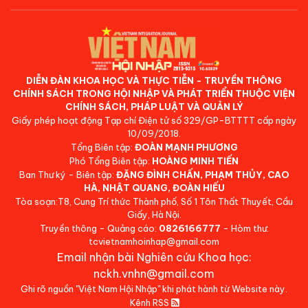
DIỄN ĐÀN KHOA HỌC VÀ THỰC TIỄN - TRUYỀN THÔNG
CHÍNH SÁCH TRONG HỘI NHẬP VÀ PHÁT TRIỂN THUỘC VIỆN
CHÍNH SÁCH, PHÁP LUẬT VÀ QUẢN LÝ
Giấy phép hoạt động Tạp chí Điện tử số 329/GP-BTTTT cấp ngày
10/09/2018.
Tổng Biên tập:
ĐOÀN MẠNH PHƯƠNG
Phó Tổng Biên tập:
HOÀNG MINH TIẾN
Ban Thư ký - Biên tập:
ĐẶNG ĐÌNH CHẤN, PHẠM THỦY, CAO
HÀ, NHẬT QUANG, ĐOÀN HIẾU
Tòa soạn:T8, Cung Trí thức Thành phố, Số 1 Tôn Thất Thuyết, Cầu
Giấy, Hà Nội.
Truyền thông - Quảng cáo:
0826166777
- Hòm thư:
tcvietnamhoinhap@gmail.com
Email nhận bài Nghiên cứu Khoa học:
nckh.vnhn@gmail.com
Ghi rõ nguồn "Việt Nam Hội Nhập" khi phát hành từ Website này.
Kênh RSS