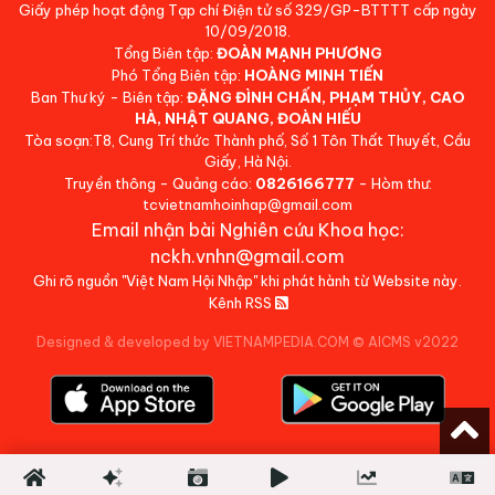
Giấy phép hoạt động Tạp chí Điện tử số 329/GP-BTTTT cấp ngày
10/09/2018.
Tổng Biên tập:
ĐOÀN MẠNH PHƯƠNG
Phó Tổng Biên tập:
HOÀNG MINH TIẾN
Ban Thư ký - Biên tập:
ĐẶNG ĐÌNH CHẤN, PHẠM THỦY, CAO
HÀ, NHẬT QUANG, ĐOÀN HIẾU
Tòa soạn:T8, Cung Trí thức Thành phố, Số 1 Tôn Thất Thuyết, Cầu
Giấy, Hà Nội.
Truyền thông - Quảng cáo:
0826166777
- Hòm thư:
tcvietnamhoinhap@gmail.com
Email nhận bài Nghiên cứu Khoa học:
nckh.vnhn@gmail.com
Ghi rõ nguồn "Việt Nam Hội Nhập" khi phát hành từ Website này.
Kênh RSS
Designed & developed by VIETNAMPEDIA.COM
©
AICMS v2022