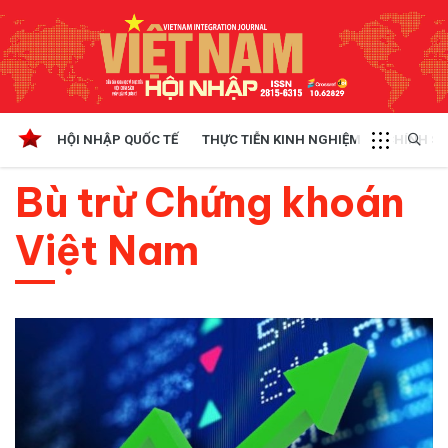
HỘI NHẬP QUỐC TẾ
THỰC TIỄN KINH NGHIỆM
CHÍNH SÁ
Bù trừ Chứng khoán
Việt Nam