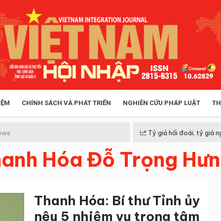
IỆM
CHÍNH SÁCH VÀ PHÁT TRIỂN
NGHIÊN CỨU PHÁP LUẬT
TH
HÓA XÃ HỘI
CHÍNH SÁCH
ews
Tỷ giá hối đoái, tỷ giá n
Thanh Hóa Đỗ Trọng Hư
 TIỄN QUẢN LÝ
VIỆT NAM ĐIỂM ĐẾN
Thanh Hóa: Bí thư Tỉnh ủy
nêu 5 nhiệm vụ trọng tâm