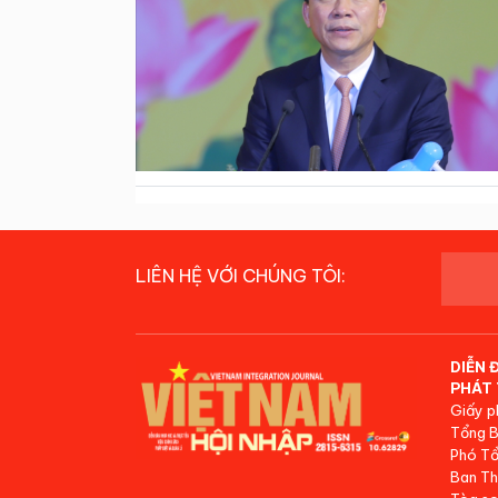
LIÊN HỆ VỚI CHÚNG TÔI:
DIỄN 
PHÁT 
Giấy p
Tổng B
Phó Tổ
Ban Th