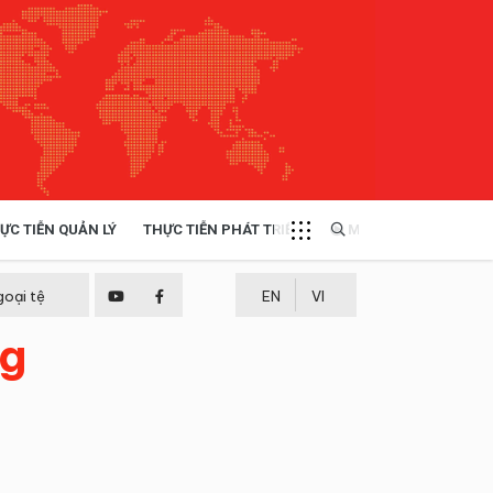
ỰC TIỄN QUẢN LÝ
THỰC TIỄN PHÁT TRIỂN
MULTIMEDIA
TÀI NGUYÊN - MÔI TRƯỜNG
goại tệ
EN
VI
ng
THỰC TIỄN - KINH NGHIỆM