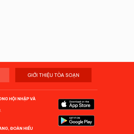
GIỚI THIỆU TÒA SOẠN
ONG HỘI NHẬP VÀ
.
ANG, ĐOÀN HIẾU