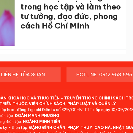
trong học tập và làm theo
tư tưởng, đạo đức, phong
cách Hồ Chí Minh
LIÊN HỆ TÒA SOẠN
HOTLINE: 0912 953 695
ĐÀN KHOA HỌC VÀ THỰC TIỄN - TRUYỀN THÔNG CHÍNH SÁCH TR
TRIỂN THUỘC VIỆN CHÍNH SÁCH, PHÁP LUẬT VÀ QUẢN LÝ
hép hoạt động Tạp chí Điện tử số 329/GP-BTTTT cấp ngày 10/09/2018
iên tập:
ĐOÀN MẠNH PHƯƠNG
ng Biên tập:
HOÀNG MINH TIẾN
ư ký - Biên tập:
ĐẶNG ĐÌNH CHẤN, PHẠM THỦY, CAO HÀ, NHẬT QU