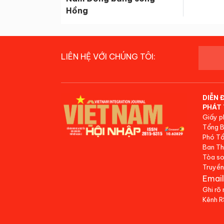
Hồng
LIÊN HỆ VỚI CHÚNG TÔI:
DIỄN 
PHÁT 
Giấy p
Tổng B
Phó Tổ
Ban Th
Tòa so
Truyền
Email
Ghi rõ
Kênh 