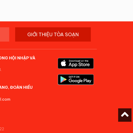
GIỚI THIỆU TÒA SOẠN
ONG HỘI NHẬP VÀ
.
ANG, ĐOÀN HIẾU
l.com
22