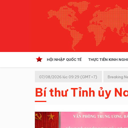
HỘI NHẬP QUỐC TẾ
THỰC TIỄN KINH NGH
HỘI NHẬP QUỐC TẾ
VĂN 
07/08/2026 lúc 09:29 (GMT+7)
Breaking N
Kinh tế hội nhập
Bí thư Tỉnh ủy 
Doanh nghiệp
NGHIÊN CỨU PHÁP LUẬT
THỰC