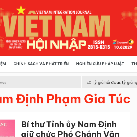
IỆM
CHÍNH SÁCH VÀ PHÁT TRIỂN
NGHIÊN CỨU PHÁP LUẬT
TH
HÓA XÃ HỘI
CHÍNH SÁCH
ews
Tỷ giá hối đoái, tỷ giá n
Nam Định Phạm Gia Túc
 TIỄN QUẢN LÝ
VIỆT NAM ĐIỂM ĐẾN
Bí thư Tỉnh ủy Nam Định
giữ chức Phó Chánh Văn