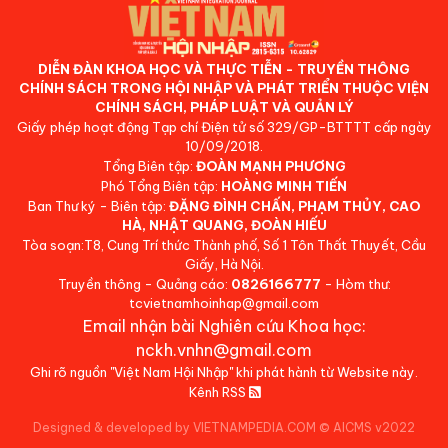
DIỄN ĐÀN KHOA HỌC VÀ THỰC TIỄN - TRUYỀN THÔNG
CHÍNH SÁCH TRONG HỘI NHẬP VÀ PHÁT TRIỂN THUỘC VIỆN
CHÍNH SÁCH, PHÁP LUẬT VÀ QUẢN LÝ
Giấy phép hoạt động Tạp chí Điện tử số 329/GP-BTTTT cấp ngày
10/09/2018.
Tổng Biên tập:
ĐOÀN MẠNH PHƯƠNG
Phó Tổng Biên tập:
HOÀNG MINH TIẾN
Ban Thư ký - Biên tập:
ĐẶNG ĐÌNH CHẤN, PHẠM THỦY, CAO
HÀ, NHẬT QUANG, ĐOÀN HIẾU
Tòa soạn:T8, Cung Trí thức Thành phố, Số 1 Tôn Thất Thuyết, Cầu
Giấy, Hà Nội.
Truyền thông - Quảng cáo:
0826166777
- Hòm thư:
tcvietnamhoinhap@gmail.com
Email nhận bài Nghiên cứu Khoa học:
nckh.vnhn@gmail.com
Ghi rõ nguồn "Việt Nam Hội Nhập" khi phát hành từ Website này.
Kênh RSS
Designed & developed by VIETNAMPEDIA.COM
©
AICMS v2022