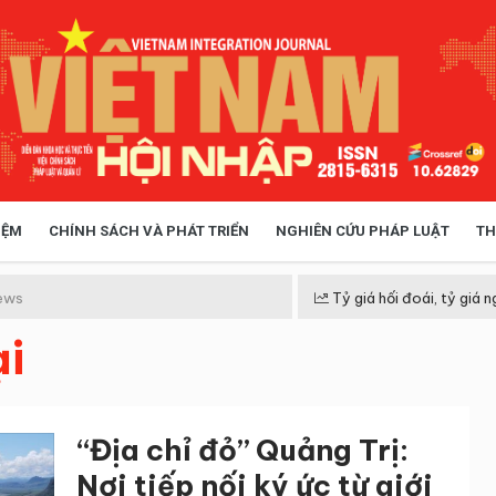
IỆM
CHÍNH SÁCH VÀ PHÁT TRIỂN
NGHIÊN CỨU PHÁP LUẬT
TH
HÓA XÃ HỘI
CHÍNH SÁCH
ews
Tỷ giá hối đoái, tỷ giá n
ại
 TIỄN QUẢN LÝ
VIỆT NAM ĐIỂM ĐẾN
“Địa chỉ đỏ” Quảng Trị:
Nơi tiếp nối ký ức từ giới