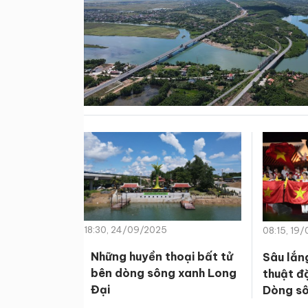
18:30, 24/09/2025
08:15, 19
Những huyền thoại bất tử
Sâu lắn
bên dòng sông xanh Long
thuật đặ
Đại
Dòng sô