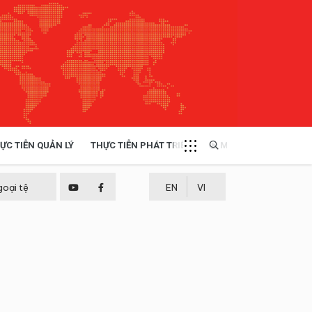
ỰC TIỄN QUẢN LÝ
THỰC TIỄN PHÁT TRIỂN
MULTIMEDIA
TÀI NGUYÊN - MÔI TRƯỜNG
goại tệ
EN
VI
THỰC TIỄN - KINH NGHIỆM