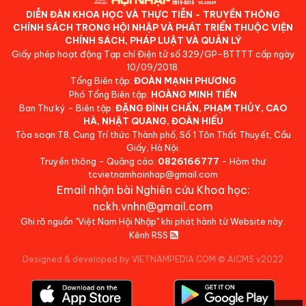
DIỄN ĐÀN KHOA HỌC VÀ THỰC TIỄN - TRUYỀN THÔNG
CHÍNH SÁCH TRONG HỘI NHẬP VÀ PHÁT TRIỂN THUỘC VIỆN
CHÍNH SÁCH, PHÁP LUẬT VÀ QUẢN LÝ
Giấy phép hoạt động Tạp chí Điện tử số 329/GP-BTTTT cấp ngày
10/09/2018.
Tổng Biên tập:
ĐOÀN MẠNH PHƯƠNG
Phó Tổng Biên tập:
HOÀNG MINH TIẾN
Ban Thư ký - Biên tập:
ĐẶNG ĐÌNH CHẤN, PHẠM THỦY, CAO
HÀ, NHẬT QUANG, ĐOÀN HIẾU
Tòa soạn:T8, Cung Trí thức Thành phố, Số 1 Tôn Thất Thuyết, Cầu
Giấy, Hà Nội.
Truyền thông - Quảng cáo:
0826166777
- Hòm thư:
tcvietnamhoinhap@gmail.com
Email nhận bài Nghiên cứu Khoa học:
nckh.vnhn@gmail.com
Ghi rõ nguồn "Việt Nam Hội Nhập" khi phát hành từ Website này.
Kênh RSS
Designed & developed by VIETNAMPEDIA.COM
©
AICMS v2022