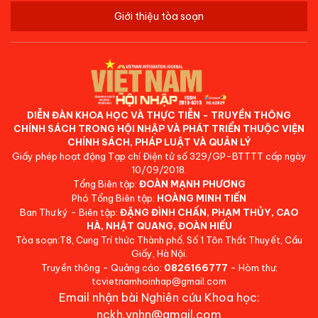
Giới thiệu tòa soạn
DIỄN ĐÀN KHOA HỌC VÀ THỰC TIỄN - TRUYỀN THÔNG
CHÍNH SÁCH TRONG HỘI NHẬP VÀ PHÁT TRIỂN THUỘC VIỆN
CHÍNH SÁCH, PHÁP LUẬT VÀ QUẢN LÝ
Giấy phép hoạt động Tạp chí Điện tử số 329/GP-BTTTT cấp ngày
10/09/2018.
Tổng Biên tập:
ĐOÀN MẠNH PHƯƠNG
Phó Tổng Biên tập:
HOÀNG MINH TIẾN
Ban Thư ký - Biên tập:
ĐẶNG ĐÌNH CHẤN, PHẠM THỦY, CAO
HÀ, NHẬT QUANG, ĐOÀN HIẾU
Tòa soạn:T8, Cung Trí thức Thành phố, Số 1 Tôn Thất Thuyết, Cầu
Giấy, Hà Nội.
Truyền thông - Quảng cáo:
0826166777
- Hòm thư:
tcvietnamhoinhap@gmail.com
Email nhận bài Nghiên cứu Khoa học:
nckh.vnhn@gmail.com