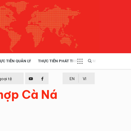
ỰC TIỄN QUẢN LÝ
THỰC TIỄN PHÁT TRIỂN
MULTIMEDIA
TÀI NGUYÊN - MÔI TRƯỜNG
goại tệ
EN
VI
 hợp Cà Ná
THỰC TIỄN - KINH NGHIỆM