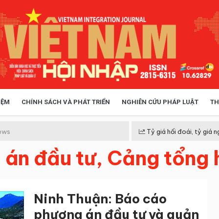
IỆM
CHÍNH SÁCH VÀ PHÁT TRIỂN
NGHIÊN CỨU PHÁP LUẬT
TH
HÓA XÃ HỘI
CHÍNH SÁCH
ews
Tỷ giá hối đoái, tỷ giá n
án đầu tư, Cảng tổng
 TIỄN QUẢN LÝ
VIỆT NAM ĐIỂM ĐẾN
Ninh Thuận: Báo cáo
phương án đầu tư và quản