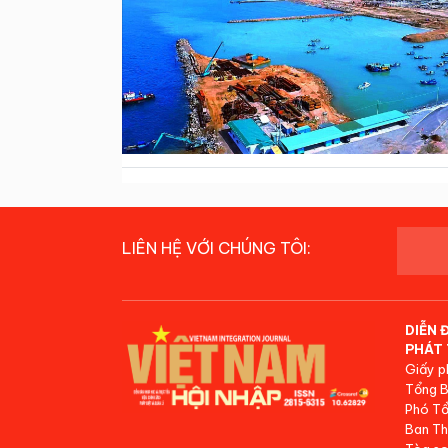
LIÊN HỆ VỚI CHÚNG TÔI:
DIỄN 
PHÁT 
Giấy p
Tổng B
Phó Tổ
Ban Th