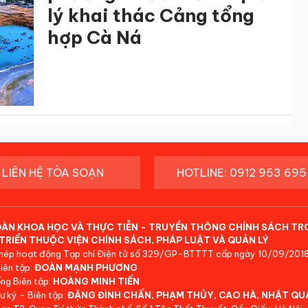
lý khai thác Cảng tổng
hợp Cà Ná
LIÊN HỆ TÒA SOẠN
HOTLINE: 0912 953 695
ĐÀN KHOA HỌC VÀ THỰC TIỄN - TRUYỀN THÔNG CHÍNH SÁCH TR
TRIỂN THUỘC VIỆN CHÍNH SÁCH, PHÁP LUẬT VÀ QUẢN LÝ
hép hoạt động Tạp chí Điện tử số 329/GP-BTTTT cấp ngày 10/09/2018
iên tập:
ĐOÀN MẠNH PHƯƠNG
ng Biên tập:
HOÀNG MINH TIẾN
ư ký - Biên tập:
ĐẶNG ĐÌNH CHẤN, PHẠM THỦY, CAO HÀ, NHẬT QU