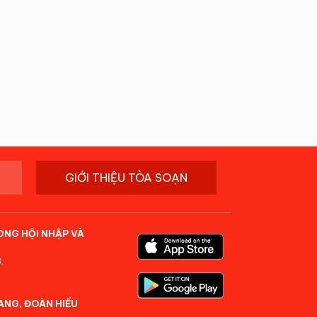
GIỚI THIỆU TÒA SOẠN
ONG HỘI NHẬP VÀ
.
ANG, ĐOÀN HIẾU