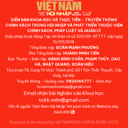
DIỄN ĐÀN KHOA HỌC VÀ THỰC TIỄN - TRUYỀN THÔNG
CHÍNH SÁCH TRONG HỘI NHẬP VÀ PHÁT TRIỂN THUỘC VIỆN
CHÍNH SÁCH, PHÁP LUẬT VÀ QUẢN LÝ
Giấy phép hoạt động Tạp chí Điện tử số 329/GP-BTTTT cấp ngày
10/09/2018.
Tổng Biên tập:
ĐOÀN MẠNH PHƯƠNG
Phó Tổng Biên tập:
HOÀNG MINH TIẾN
Ban Thư ký - Biên tập:
ĐẶNG ĐÌNH CHẤN, PHẠM THỦY, CAO
HÀ, NHẬT QUANG, ĐOÀN HIẾU
Tòa soạn:T8, Cung Trí thức Thành phố, Số 1 Tôn Thất Thuyết, Cầu
Giấy, Hà Nội.
Truyền thông - Quảng cáo:
0826166777
- Hòm thư:
tcvietnamhoinhap@gmail.com
Email nhận bài Nghiên cứu Khoa học:
nckh.vnhn@gmail.com
Ghi rõ nguồn "Việt Nam Hội Nhập" khi phát hành từ Website này.
Kênh RSS
Designed & developed by VIETNAMPEDIA.COM
©
AICMS v2022