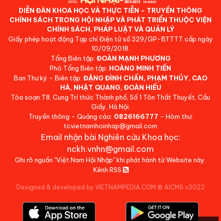
DIỄN ĐÀN KHOA HỌC VÀ THỰC TIỄN - TRUYỀN THÔNG
CHÍNH SÁCH TRONG HỘI NHẬP VÀ PHÁT TRIỂN THUỘC VIỆN
CHÍNH SÁCH, PHÁP LUẬT VÀ QUẢN LÝ
Giấy phép hoạt động Tạp chí Điện tử số 329/GP-BTTTT cấp ngày
10/09/2018.
Tổng Biên tập:
ĐOÀN MẠNH PHƯƠNG
Phó Tổng Biên tập:
HOÀNG MINH TIẾN
Ban Thư ký - Biên tập:
ĐẶNG ĐÌNH CHẤN, PHẠM THỦY, CAO
HÀ, NHẬT QUANG, ĐOÀN HIẾU
Tòa soạn:T8, Cung Trí thức Thành phố, Số 1 Tôn Thất Thuyết, Cầu
Giấy, Hà Nội.
Truyền thông - Quảng cáo:
0826166777
- Hòm thư:
tcvietnamhoinhap@gmail.com
Email nhận bài Nghiên cứu Khoa học:
nckh.vnhn@gmail.com
Ghi rõ nguồn "Việt Nam Hội Nhập" khi phát hành từ Website này.
Kênh RSS
Designed & developed by VIETNAMPEDIA.COM
©
AICMS v2022