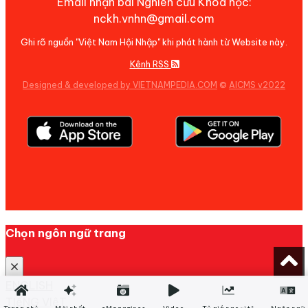
Email nhận bài Nghiên cứu Khoa học:
nckh.vnhn@gmail.com
Ghi rõ nguồn "Việt Nam Hội Nhập" khi phát hành từ Website này.
Kênh RSS
Designed & developed by VIETNAMPEDIA.COM
©
AICMS v2022
Chọn ngôn ngữ trang
ENGLISH
TIếNG VIệT