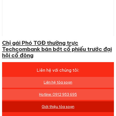
Chị gái Phó TGĐ thường trực
Techcombank bán bớt cổ phiếu trước đại
hội cổ đông
Liên hệ với chúng tôi:
Liên hệ tòa soạn
Hotline: 0912 953 695
Giới thiệu tòa soạn