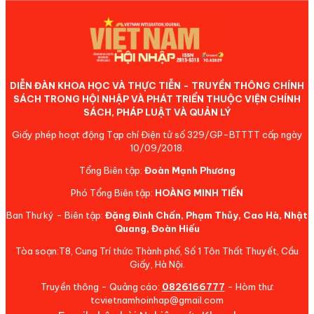
DIỄN ĐÀN KHOA HỌC VÀ THỰC TIỄN - TRUYỀN THÔNG CHÍNH
SÁCH TRONG HỘI NHẬP VÀ PHÁT TRIỂN THUỘC VIỆN CHÍNH
SÁCH, PHÁP LUẬT VÀ QUẢN LÝ
Giấy phép hoạt động Tạp chí Điện tử số 329/GP-BTTTT cấp ngày
10/09/2018.
Tổng Biên tập:
Đoàn Mạnh Phương
Phó Tổng Biên tập:
HOÀNG MINH TIẾN
Ban Thư ký - Biên tập:
Đặng Đình Chấn, Phạm Thủy, Cao Hà, Nhật
Quang, Đoàn Hiếu
Tòa soạn:T8, Cung Trí thức Thành phố, Số 1 Tôn Thất Thuyết, Cầu
Giấy, Hà Nội.
Truyền thông - Quảng cáo:
0826166777
- Hòm thư:
tcvietnamhoinhap@gmail.com