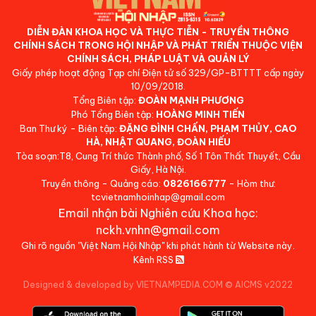
DIỄN ĐÀN KHOA HỌC VÀ THỰC TIỄN - TRUYỀN THÔNG
CHÍNH SÁCH TRONG HỘI NHẬP VÀ PHÁT TRIỂN THUỘC VIỆN
CHÍNH SÁCH, PHÁP LUẬT VÀ QUẢN LÝ
Giấy phép hoạt động Tạp chí Điện tử số 329/GP-BTTTT cấp ngày
10/09/2018.
Tổng Biên tập:
ĐOÀN MẠNH PHƯƠNG
Phó Tổng Biên tập:
HOÀNG MINH TIẾN
Ban Thư ký - Biên tập:
ĐẶNG ĐÌNH CHẤN, PHẠM THỦY, CAO
HÀ, NHẬT QUANG, ĐOÀN HIẾU
Tòa soạn:T8, Cung Trí thức Thành phố, Số 1 Tôn Thất Thuyết, Cầu
Giấy, Hà Nội.
Truyền thông - Quảng cáo:
0826166777
- Hòm thư:
tcvietnamhoinhap@gmail.com
Email nhận bài Nghiên cứu Khoa học:
nckh.vnhn@gmail.com
Ghi rõ nguồn "Việt Nam Hội Nhập" khi phát hành từ Website này.
Kênh RSS
Designed & developed by VIETNAMPEDIA.COM
©
AICMS v2022