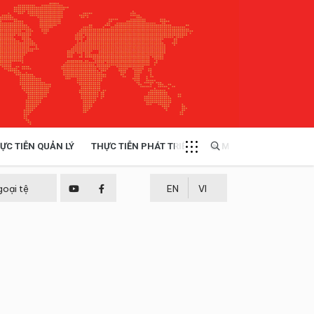
ỰC TIỄN QUẢN LÝ
THỰC TIỄN PHÁT TRIỂN
MULTIMEDIA
TÀI NGUYÊN - MÔI TRƯỜNG
goại tệ
EN
VI
THỰC TIỄN - KINH NGHIỆM