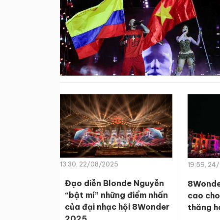
13:30, 22/08/2025
19:59, 24
Đạo diễn Blonde Nguyễn
8Wonder
“bật mí” những điểm nhấn
cao cho
của đại nhạc hội 8Wonder
thăng h
2025