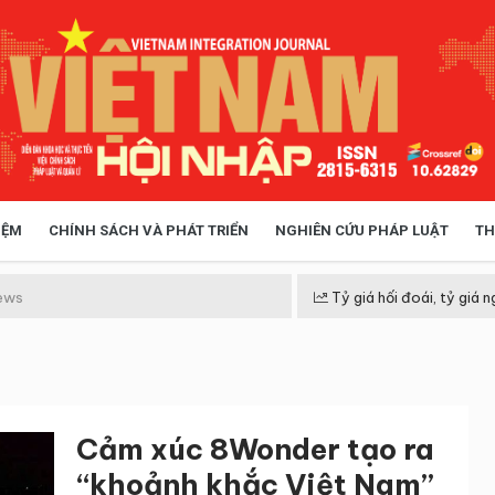
IỆM
CHÍNH SÁCH VÀ PHÁT TRIỂN
NGHIÊN CỨU PHÁP LUẬT
TH
HÓA XÃ HỘI
CHÍNH SÁCH
ews
Tỷ giá hối đoái, tỷ giá n
 TIỄN QUẢN LÝ
VIỆT NAM ĐIỂM ĐẾN
Cảm xúc 8Wonder tạo ra
“khoảnh khắc Việt Nam”