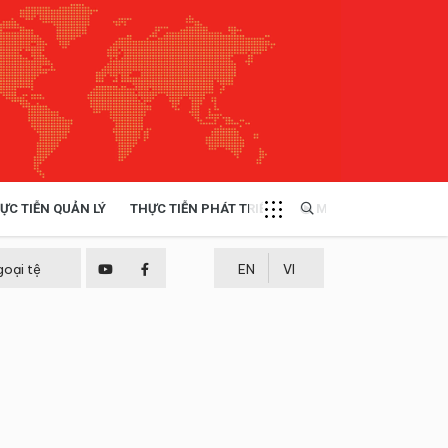
ỰC TIỄN QUẢN LÝ
THỰC TIỄN PHÁT TRIỂN
MULTIMEDIA
TÀI NGUYÊN - MÔI TRƯỜNG
goại tệ
EN
VI
THỰC TIỄN - KINH NGHIỆM