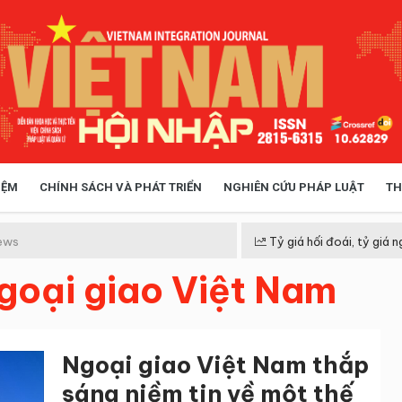
IỆM
CHÍNH SÁCH VÀ PHÁT TRIỂN
NGHIÊN CỨU PHÁP LUẬT
TH
HÓA XÃ HỘI
CHÍNH SÁCH
ews
Tỷ giá hối đoái, tỷ giá n
goại giao Việt Nam
 TIỄN QUẢN LÝ
VIỆT NAM ĐIỂM ĐẾN
Ngoại giao Việt Nam thắp
sáng niềm tin về một thế