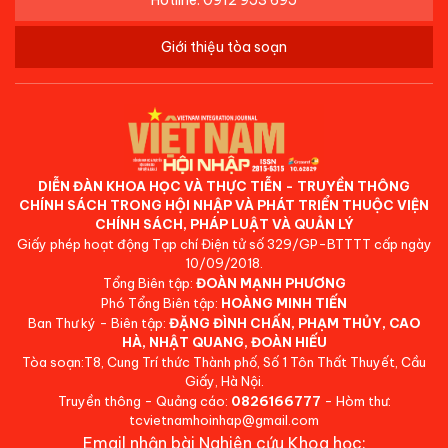
Hotline: 0912 953 695
Giới thiệu tòa soạn
DIỄN ĐÀN KHOA HỌC VÀ THỰC TIỄN - TRUYỀN THÔNG
CHÍNH SÁCH TRONG HỘI NHẬP VÀ PHÁT TRIỂN THUỘC VIỆN
CHÍNH SÁCH, PHÁP LUẬT VÀ QUẢN LÝ
Giấy phép hoạt động Tạp chí Điện tử số 329/GP-BTTTT cấp ngày
10/09/2018.
Tổng Biên tập:
ĐOÀN MẠNH PHƯƠNG
Phó Tổng Biên tập:
HOÀNG MINH TIẾN
Ban Thư ký - Biên tập:
ĐẶNG ĐÌNH CHẤN, PHẠM THỦY, CAO
HÀ, NHẬT QUANG, ĐOÀN HIẾU
Tòa soạn:T8, Cung Trí thức Thành phố, Số 1 Tôn Thất Thuyết, Cầu
Giấy, Hà Nội.
Truyền thông - Quảng cáo:
0826166777
- Hòm thư:
tcvietnamhoinhap@gmail.com
Email nhận bài Nghiên cứu Khoa học: