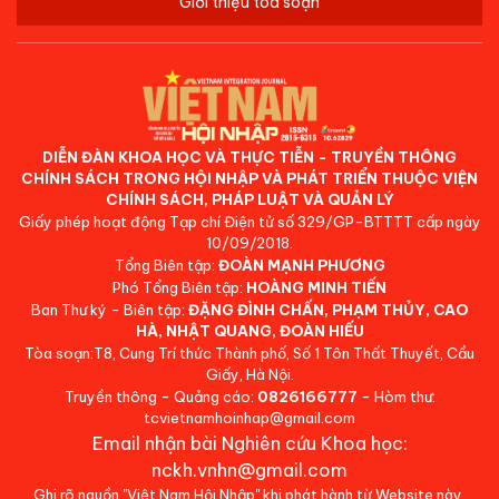
Giới thiệu tòa soạn
DIỄN ĐÀN KHOA HỌC VÀ THỰC TIỄN - TRUYỀN THÔNG
CHÍNH SÁCH TRONG HỘI NHẬP VÀ PHÁT TRIỂN THUỘC VIỆN
CHÍNH SÁCH, PHÁP LUẬT VÀ QUẢN LÝ
Giấy phép hoạt động Tạp chí Điện tử số 329/GP-BTTTT cấp ngày
10/09/2018.
Tổng Biên tập:
ĐOÀN MẠNH PHƯƠNG
Phó Tổng Biên tập:
HOÀNG MINH TIẾN
Ban Thư ký - Biên tập:
ĐẶNG ĐÌNH CHẤN, PHẠM THỦY, CAO
HÀ, NHẬT QUANG, ĐOÀN HIẾU
Tòa soạn:T8, Cung Trí thức Thành phố, Số 1 Tôn Thất Thuyết, Cầu
Giấy, Hà Nội.
Truyền thông - Quảng cáo:
0826166777
- Hòm thư:
tcvietnamhoinhap@gmail.com
Email nhận bài Nghiên cứu Khoa học:
nckh.vnhn@gmail.com
Ghi rõ nguồn "Việt Nam Hội Nhập" khi phát hành từ Website này.