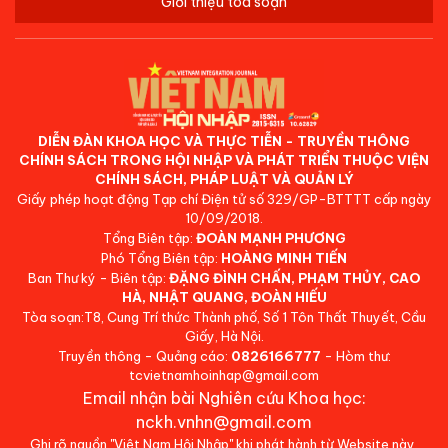
Giới thiệu tòa soạn
DIỄN ĐÀN KHOA HỌC VÀ THỰC TIỄN - TRUYỀN THÔNG
CHÍNH SÁCH TRONG HỘI NHẬP VÀ PHÁT TRIỂN THUỘC VIỆN
CHÍNH SÁCH, PHÁP LUẬT VÀ QUẢN LÝ
Giấy phép hoạt động Tạp chí Điện tử số 329/GP-BTTTT cấp ngày
10/09/2018.
Tổng Biên tập:
ĐOÀN MẠNH PHƯƠNG
Phó Tổng Biên tập:
HOÀNG MINH TIẾN
Ban Thư ký - Biên tập:
ĐẶNG ĐÌNH CHẤN, PHẠM THỦY, CAO
HÀ, NHẬT QUANG, ĐOÀN HIẾU
Tòa soạn:T8, Cung Trí thức Thành phố, Số 1 Tôn Thất Thuyết, Cầu
Giấy, Hà Nội.
Truyền thông - Quảng cáo:
0826166777
- Hòm thư:
tcvietnamhoinhap@gmail.com
Email nhận bài Nghiên cứu Khoa học:
nckh.vnhn@gmail.com
Ghi rõ nguồn "Việt Nam Hội Nhập" khi phát hành từ Website này.