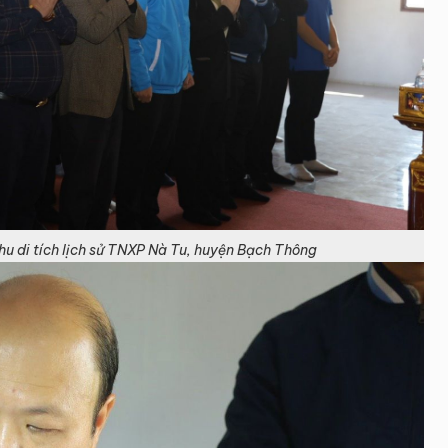
u di tích lịch sử TNXP Nà Tu, huyện Bạch Thông