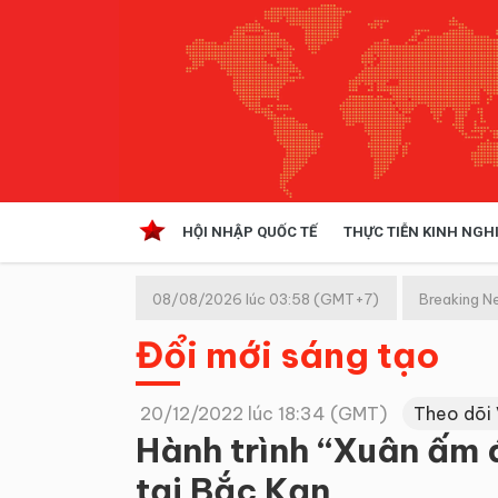
HỘI NHẬP QUỐC TẾ
THỰC TIỄN KINH NGH
HỘI NHẬP QUỐC TẾ
VĂN 
08/08/2026 lúc 03:58 (GMT+7)
Breaking N
Kinh tế hội nhập
Đổi mới sáng tạo
Doanh nghiệp
NGHIÊN CỨU PHÁP LUẬT
THỰC
20/12/2022 lúc 18:34 (GMT)
Theo dõi
Hành trình “Xuân ấm 
tại Bắc Kạn