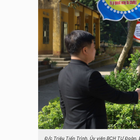
Đ/c Triệu Tiến Trình, Ủy viên BCH TƯ Đoàn, B