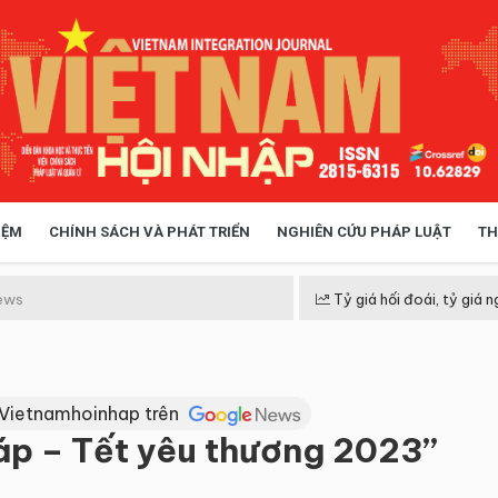
IỆM
CHÍNH SÁCH VÀ PHÁT TRIỂN
NGHIÊN CỨU PHÁP LUẬT
TH
HÓA XÃ HỘI
CHÍNH SÁCH
ews
Tỷ giá hối đoái, tỷ giá n
 TIỄN QUẢN LÝ
VIỆT NAM ĐIỂM ĐẾN
 Vietnamhoinhap trên
áp – Tết yêu thương 2023”