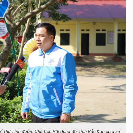
í thư Tỉnh đoàn, Chủ tịch Hội đồng đội tỉnh Bắc Kạn chia sẻ