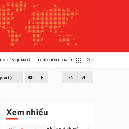
ỰC TIỄN QUẢN LÝ
THỰC TIỄN PHÁT TRIỂN
MULTIMEDIA
TÀI NGUYÊN - MÔI TRƯỜNG
goại tệ
EN
VI
THỰC TIỄN - KINH NGHIỆM
Xem nhiều