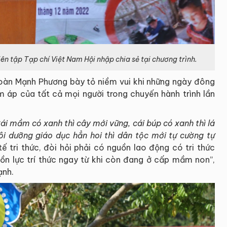
 tập Tạp chí Việt Nam Hội nhập chia sẻ tại chương trình.
 Đoàn Mạnh Phương bày tỏ niềm vui khi những ngày đông
m áp của tất cả mọi người trong chuyến hành trình lần
ái mầm có xanh thì cây mới vững, cái búp có xanh thì lá
ôi dưỡng giáo dục hẳn hoi thì dân tộc mới tự cường tự
tế tri thức, đòi hỏi phải có nguồn lao động có tri thức
uồn lực trí thức ngay từ khi còn đang ở cấp mầm non”,
ạnh.