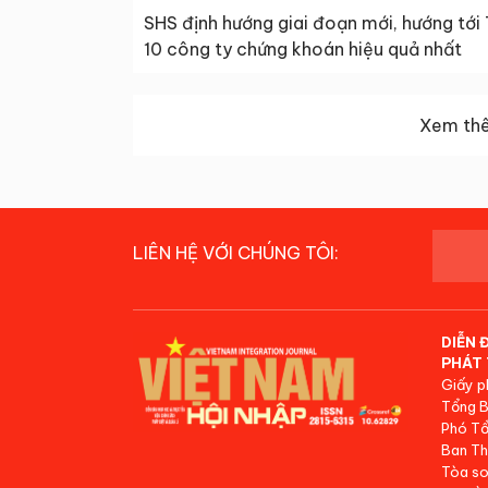
SHS định hướng giai đoạn mới, hướng tới
10 công ty chứng khoán hiệu quả nhất
Xem thê
LIÊN HỆ VỚI CHÚNG TÔI:
DIỄN 
PHÁT 
Giấy p
Tổng B
Phó Tổ
Ban Th
Tòa so