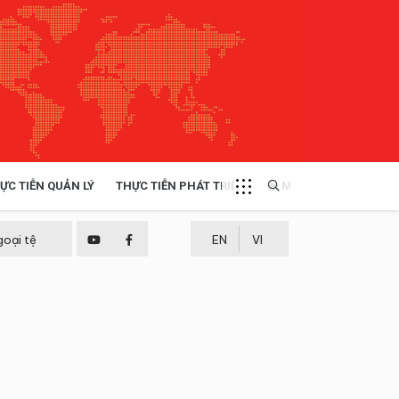
ỰC TIỄN QUẢN LÝ
THỰC TIỄN PHÁT TRIỂN
MULTIMEDIA
TÀI NGUYÊN - MÔI TRƯỜNG
goại tệ
EN
VI
THỰC TIỄN - KINH NGHIỆM