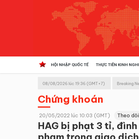
HỘI NHẬP QUỐC TẾ
THỰC TIỄN KINH NGH
HỘI NHẬP QUỐC TẾ
VĂN 
08/08/2026 lúc 19:36 (GMT+7)
Breaking N
Kinh tế hội nhập
Chứng khoán
Doanh nghiệp
NGHIÊN CỨU PHÁP LUẬT
THỰC
20/05/2022 lúc 10:03 (GMT)
Theo dõi
HAG bị phạt 3 tỉ, đình
phạm trong giao dịc