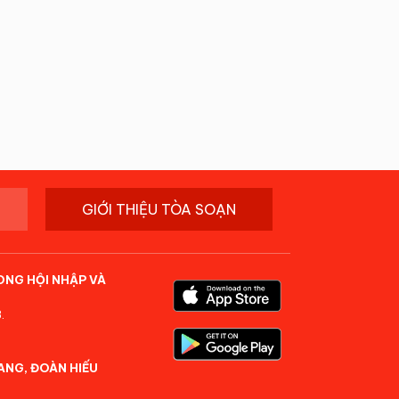
GIỚI THIỆU TÒA SOẠN
ONG HỘI NHẬP VÀ
.
ANG, ĐOÀN HIẾU