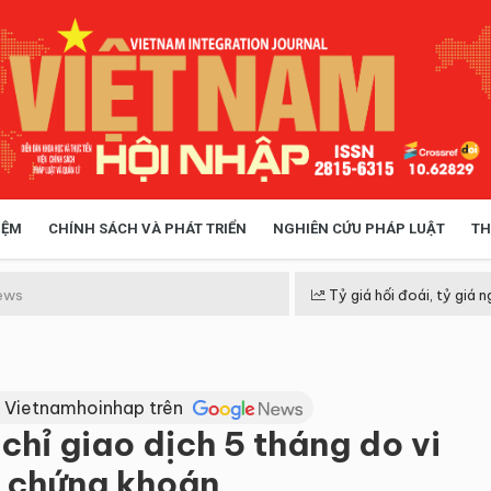
IỆM
CHÍNH SÁCH VÀ PHÁT TRIỂN
NGHIÊN CỨU PHÁP LUẬT
TH
HÓA XÃ HỘI
CHÍNH SÁCH
ews
Tỷ giá hối đoái, tỷ giá n
 TIỄN QUẢN LÝ
VIỆT NAM ĐIỂM ĐẾN
 Vietnamhoinhap trên
 chỉ giao dịch 5 tháng do vi
h chứng khoán