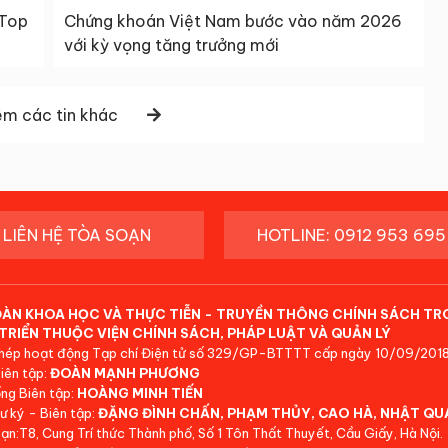
 Top
Chứng khoán Việt Nam bước vào năm 2026
với kỳ vọng tăng trưởng mới
m các tin khác
LIÊN HỆ TÒA SOẠN
HOTLINE: 0912 953 695
ĐÀN KHOA HỌC VÀ THỰC TIỄN - TRUYỀN THÔNG CHÍNH SÁCH TR
TRIỂN THUỘC VIỆN CHÍNH SÁCH, PHÁP LUẬT VÀ QUẢN LÝ
hép hoạt động Tạp chí Điện tử số 329/GP-BTTTT cấp ngày 10/09/2018
iên tập:
ĐOÀN MẠNH PHƯƠNG
ng Biên tập:
HOÀNG MINH TIẾN
ư ký - Biên tập:
ĐẶNG ĐÌNH CHẤN, PHẠM THỦY, CAO HÀ, NHẬT QU
ạn:T8, Cung Trí thức Thành phố, Số 1 Tôn Thất Thuyết, Cầu Giấy, Hà Nội.