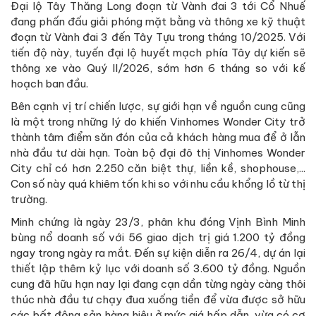
Đại lộ Tây Thăng Long đoạn từ Vành đai 3 tới Cổ Nhuế
đang phấn đấu giải phóng mặt bằng và thông xe kỹ thuật
đoạn từ Vành đai 3 đến Tây Tựu trong tháng 10/2025. Với
tiến độ này, tuyến đại lộ huyết mạch phía Tây dự kiến sẽ
thông xe vào Quý II/2026, sớm hơn 6 tháng so với kế
hoạch ban đầu.
Bên cạnh vị trí chiến lược, sự giới hạn về nguồn cung cũng
là một trong những lý do khiến Vinhomes Wonder City trở
thành tâm điểm săn đón của cả khách hàng mua để ở lẫn
nhà đầu tư dài hạn. Toàn bộ đại đô thị Vinhomes Wonder
City chỉ có hơn 2.250 căn biệt thự, liền kề, shophouse,...
Con số này quá khiêm tốn khi so với nhu cầu khổng lồ từ thị
trường.
Minh chứng là ngày 23/3, phân khu đóng Vịnh Bình Minh
bùng nổ doanh số với 56 giao dịch trị giá 1.200 tỷ đồng
ngay trong ngày ra mắt. Đến sự kiện diễn ra 26/4, dự án lại
thiết lập thêm kỷ lục với doanh số 3.600 tỷ đồng. Nguồn
cung đã hữu hạn nay lại đang cạn dần từng ngày càng thôi
thúc nhà đầu tư chạy đua xuống tiền để vừa được sở hữu
các bất động sản hàng hiệu ở mức giá hấp dẫn, vừa có cơ