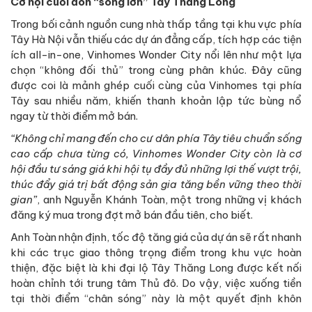
Cơ hội cuối đón “sóng lớn” Tây Thăng Long
Trong bối cảnh nguồn cung nhà thấp tầng tại khu vực phía
Tây Hà Nội vẫn thiếu các dự án đẳng cấp, tích hợp các tiện
ích all-in-one, Vinhomes Wonder City nổi lên như một lựa
chọn “không đối thủ” trong cùng phân khúc. Đây cũng
được coi là mảnh ghép cuối cùng của Vinhomes tại phía
Tây sau nhiều năm, khiến thanh khoản lập tức bùng nổ
ngay từ thời điểm mở bán.
“Không chỉ mang đến cho cư dân phía Tây tiêu chuẩn sống
cao cấp chưa từng có, Vinhomes Wonder City còn là cơ
hội đầu tư sáng giá khi hội tụ đầy đủ những lợi thế vượt trội,
thúc đẩy giá trị bất động sản gia tăng bền vững theo thời
gian”
, anh Nguyễn Khánh Toàn, một trong những vị khách
đăng ký mua trong đợt mở bán đầu tiên, cho biết.
Anh Toàn nhận định, tốc độ tăng giá của dự án sẽ rất nhanh
khi các trục giao thông trọng điểm trong khu vực hoàn
thiện, đặc biệt là khi đại lộ Tây Thăng Long được kết nối
hoàn chỉnh tới trung tâm Thủ đô. Do vậy, việc xuống tiền
tại thời điểm “chân sóng” này là một quyết định khôn