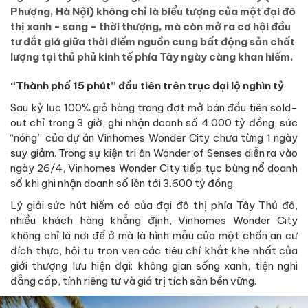
Phượng, Hà Nội) không chỉ là biểu tượng của một đại đô
thị xanh - sang - thời thượng, mà còn mở ra cơ hội đầu
tư đắt giá giữa thời điểm nguồn cung bất động sản chất
lượng tại thủ phủ kinh tế phía Tây ngày càng khan hiếm.
“Thành phố 15 phút” đầu tiên trên trục đại lộ nghìn tỷ
Sau kỷ lục 100% giỏ hàng trong đợt mở bán đầu tiên sold-
out chỉ trong 3 giờ, ghi nhận doanh số 4.000 tỷ đồng, sức
“nóng” của dự án Vinhomes Wonder City chưa từng 1 ngày
suy giảm. Trong sự kiện tri ân Wonder of Senses diễn ra vào
ngày 26/4, Vinhomes Wonder City tiếp tục bùng nổ doanh
số khi ghi nhận doanh số lên tới 3.600 tỷ đồng.
Lý giải sức hút hiếm có của đại đô thị phía Tây Thủ đô,
nhiều khách hàng khẳng định, Vinhomes Wonder City
không chỉ là nơi để ở mà là hình mẫu của một chốn an cư
đích thực, hội tụ trọn vẹn các tiêu chí khắt khe nhất của
giới thượng lưu hiện đại: không gian sống xanh, tiện nghi
đẳng cấp, tính riêng tư và giá trị tích sản bền vững.