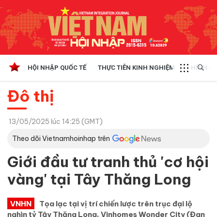
HỘI NHẬP QUỐC TẾ
THỰC TIỄN KINH NGHIỆM
CHÍNH SÁ
Đô thị
13/05/2025 lúc 14:25 (GMT)
Theo dõi Vietnamhoinhap trên
Giới đầu tư tranh thủ 'cơ hội
vàng' tại Tây Thăng Long
VNHN
Tọa lạc tại vị trí chiến lược trên trục đại lộ
nghìn tỷ Tây Thăng Long, Vinhomes Wonder City (Đan