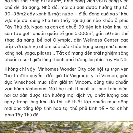
hồ snh thái rộng 51.000m², 19ha công viên với 5 công viên
chủ đề đa dạng. Nhờ đó, mỗi cư dân được hưởng thụ tới
30-35m2 cây xanh & mặt nước – điều đang quá xa xỉ khu
vực nội đô, cũng khó tìm thấy tại dự án nào khác ở phía
Tây Thủ đô. Ngoài ra còn có chuỗi 99 tiện ích toàn khu, từ
sân tập golf chuẩn quốc tế gần 5.000m², gần 50 sân thể
thao đa năng, bể bơi Olympic, đến Wellness Center cao
cấp với dịch vụ chăm sóc sức khỏe hạng sang như onsen,
xông hơi, yoga, pilates… Tất cả mang đến trải nghiệm sống
chuẩn resort giữa lòng thành phố tương lai phía Tây Hà Nội.
Không chỉ vậy, Vinhomes Wonder City còn hội tụ trọn vẹn
“bộ tứ đặc quyền” đắt giá từ Vingroup: y tế Vinmec, giáo
dục Vinschool, mua sắm giải trí Vincom, cùng tiêu chuẩn
vận hành Vinhomes. Một hệ sinh thái all-in-one toàn diện,
nơi cư dân được tận hưởng mọi dịch vụ chất lượng cao
ngay trong lòng khu đô thị, sẽ thiết lập chuẩn mực sống
mới cho tầng lớp tinh hoa tại thủ phủ kinh tế - tài chính
phía Tây Thủ đô.