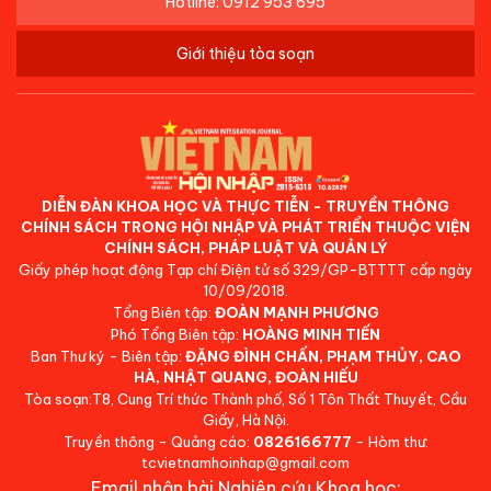
Hotline: 0912 953 695
Giới thiệu tòa soạn
DIỄN ĐÀN KHOA HỌC VÀ THỰC TIỄN - TRUYỀN THÔNG
CHÍNH SÁCH TRONG HỘI NHẬP VÀ PHÁT TRIỂN THUỘC VIỆN
CHÍNH SÁCH, PHÁP LUẬT VÀ QUẢN LÝ
Giấy phép hoạt động Tạp chí Điện tử số 329/GP-BTTTT cấp ngày
10/09/2018.
Tổng Biên tập:
ĐOÀN MẠNH PHƯƠNG
Phó Tổng Biên tập:
HOÀNG MINH TIẾN
Ban Thư ký - Biên tập:
ĐẶNG ĐÌNH CHẤN, PHẠM THỦY, CAO
HÀ, NHẬT QUANG, ĐOÀN HIẾU
Tòa soạn:T8, Cung Trí thức Thành phố, Số 1 Tôn Thất Thuyết, Cầu
Giấy, Hà Nội.
Truyền thông - Quảng cáo:
0826166777
- Hòm thư:
tcvietnamhoinhap@gmail.com
Email nhận bài Nghiên cứu Khoa học: