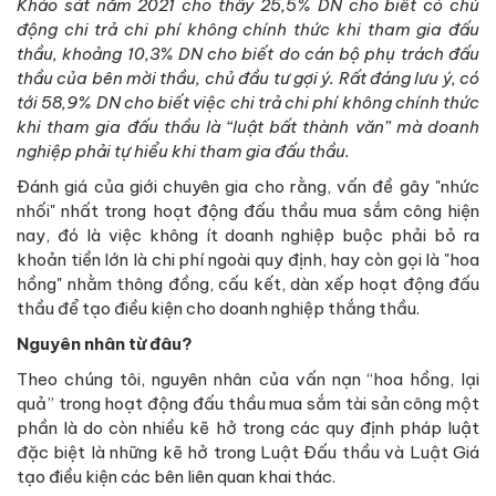
Khảo sát năm 2021 cho thấy 25,5% DN cho biết có chủ
động chi trả chi phí không chính thức khi tham gia đấu
thầu, khoảng 10,3% DN cho biết do cán bộ phụ trách đấu
thầu của bên mời thầu, chủ đầu tư gợi ý. Rất đáng lưu ý, có
tới 58,9% DN cho biết việc chi trả chi phí không chính thức
khi tham gia đấu thầu là “luật bất thành văn” mà doanh
nghiệp phải tự hiểu khi tham gia đấu thầu.
Đánh giá của giới chuyên gia cho rằng, vấn đề gây "nhức
nhối" nhất trong hoạt động đấu thầu mua sắm công hiện
nay, đó là việc không ít doanh nghiệp buộc phải bỏ ra
khoản tiền lớn là chi phí ngoài quy định, hay còn gọi là "hoa
hồng" nhằm thông đồng, cấu kết, dàn xếp hoạt động đấu
thầu để tạo điều kiện cho doanh nghiệp thắng thầu.
Nguyên nhân từ đâu?
Theo chúng tôi, nguyên nhân của vấn nạn “hoa hồng, lại
quả” trong hoạt động đấu thầu mua sắm tài sản công một
phần là do còn nhiều kẽ hở trong các quy định pháp luật
đặc biệt là những kẽ hở trong Luật Đấu thầu và Luật Giá
tạo điều kiện các bên liên quan khai thác.