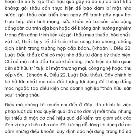
hoặc để xử lý kịp thời hậu quả gây ra do sự cố bất khả
kháng; gói thầu cần thực hiện để bảo đảm bí mật nhà
nước; gói thầu cần triển khai ngay để tránh gây nguy hại
trực tiếp đến tính mạng, sức khỏe và tài sản của cộng
đồng dân cư trên địa bàn hoặc để không ảnh hưởng nghiêm
trọng đến công trình liền kề; gói thầu mua thuốc, hóa chất,
vật tư, thiết bị y tế để triển khai công tác phòng, chống
dịch bệnh trong trường hợp cấp bách…(khoản 1, Điều 22,
Luật Đấu thầu); Chỉ có một nhà đầu tư đăng ký thực hiện,
Chỉ có một nhà đầu tư có khả năng thực hiện do liên quan
đến sở hữu trí tuệ, bí mật thương mại, công nghệ hoặc thu
xếp vốn… (khoản 4, Điều 22, Luật Đấu thầu). Đây chính là
kẽ hở lớn nhất mà các đối tượng lợi dụng để thông đồng
móc ngoặc tạo điều kiện cho doanh nghiệp “thân hữu, sân
sau” thắng thầu.
Điều mà chúng tôi muốn nói đến ở đây, đó chính là việc
pháp luật đã trao quyền quá lớn cho đơn vị mời thầu, nhưng
lại thiếu đi một cơ chế hiệu quả để kiểm tra giám sát các
đơn vị này khiến cho các đối tượng dễ dàng lợi dụng để cài
cắm những điều khoản, quy định các nội dung trong hồ sơ