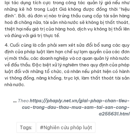
lại tác dụng tích cực trong công tác quản lý giá nếu như
những kẽ hở trong Luật Giá không được đồng thời “hiệu
đính”. Bởi, dù đơn vị nào trúng thầu cung cấp tài sản hàng
hoá đi chăng nữa, tài sản nhà nước sẽ không bị thất thoát,
thiệt hại nếu giá trị của hàng hoá, dịch vụ không bị thổi lên
và đúng với giá trị thực tế.
4. Cuối cùng là cần phải xem xét sửa đổi bổ sung các quy
định của pháp luật làm hạn chế sự lạm quyền của các đơn
vị mời thầu, các doanh nghiệp và cơ quan quản lý nhà nước
về đấu thầu. Đặc biệt xử lý nghiêm theo quy định của pháp
luật đối với những tổ chức, cá nhân nếu phát hiện có hành
vi thông đồng, nâng khống, trục lợi, làm thất thoát tài sản
nhà nước.
...
Theo
https://phaply.net.vn/giai-phap-chan-tieu-
cuc-trong-dau-thau-mua-sam-tai-san-cong-
a255631.html
Tags:
Nghiên cứu pháp luật