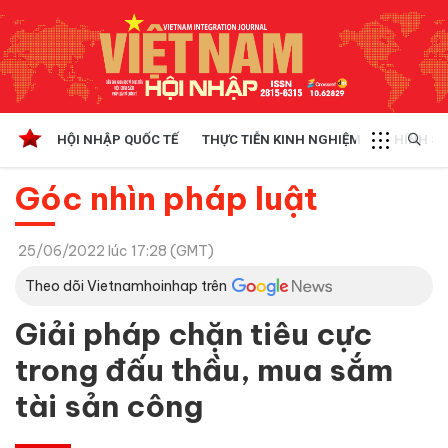
HỘI NHẬP QUỐC TẾ
THỰC TIỄN KINH NGHIỆM
CHÍNH SÁ
Góc nhìn pháp luật
25/06/2022 lúc 17:28 (GMT)
Theo dõi Vietnamhoinhap trên
Giải pháp chặn tiêu cực
trong đấu thầu, mua sắm
tài sản công