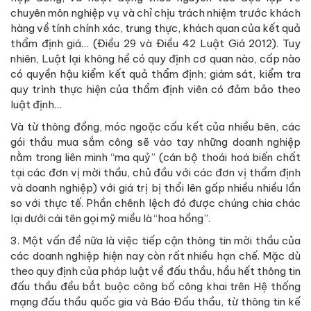
chuyên môn nghiệp vụ và chỉ chịu trách nhiệm trước khách
hàng về tính chính xác, trung thực, khách quan của kết quả
thẩm định giá… (Điều 29 và Điều 42 Luật Giá 2012). Tuy
nhiên, Luật lại không hề có quy định cơ quan nào, cấp nào
có quyền hậu kiểm kết quả thẩm định; giám sát, kiểm tra
quy trình thực hiện của thẩm định viên có đảm bảo theo
luật định…
Và từ thông đồng, móc ngoặc cấu kết của nhiều bên, các
gói thầu mua sắm công sẽ vào tay những doanh nghiệp
nằm trong liên minh “ma quỷ” (cán bộ thoái hoá biến chất
tại các đơn vị mời thầu, chủ đầu với các đơn vị thẩm định
và doanh nghiệp) với giá trị bị thổi lên gấp nhiều nhiều lần
so với thực tế. Phần chênh lệch đó được chúng chia chác
lại dưới cái tên gọi mỹ miều là “hoa hồng”.
3. Một vấn đề nữa là việc tiếp cận thông tin mời thầu của
các doanh nghiệp hiện nay còn rất nhiều hạn chế. Mặc dù
theo quy định của pháp luật về đấu thầu, hầu hết thông tin
đấu thầu đều bắt buộc công bố công khai trên Hệ thống
mạng đấu thầu quốc gia và Báo Đấu thầu, từ thông tin kế