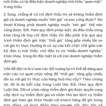
mời thầu có lợi điều kiện doanh nghiệp nhà thầu “quen mặt”
trúng thầu.
2. Song, chẳng lẽ cứ chỉ định thầu thì sẽ không thẩm định
giá và doanh nghiệp muốn “hét giá” ra sao cũng được? Xin
thưa! Không phải doanh nghiệp muốn “hét giá” thế nào
cũng được. Bởi, theo quy định pháp luật, dù đấu thầu công
khai rộng rãi hay chỉ định thầu thì đều phải trải qua quy
trình thẩm định giá. Việc “thổi giá” tăng gấp nhiều lần so
với giá trị thực thường là có sự câu kết chặt chẽ giữa cán
bộ đơn vị mời thầu, chủ đầu tư và “nhiều doanh nghiệp”
khác nhau, trong đó đặc biệt là với các doanh nghiệp thẩm
định giá.
Vấn đề đặt ra là vì sao các đối tượng lại có thể dễ dàng qua
mặt các cơ quan chức năng để “thổi giá” tăng gấp nhiều
lần so với giá trị thực của hàng hoá như vậy? Theo chúng
tôi, đó là do bất cập trong Luật Giá. Bởi, theo quy định
Luật Giá, DN có chức năng thẩm định giá được quyền cung
cấp dịch vụ thẩm định giá và nhận thù lao dịch vụ thẩm
định giá theo giá thỏa thuận với khách hàng đã ghi trong
hợp đồng; và hoạt động theo nguyên tắc độc lập về