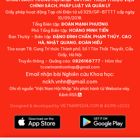
CHÍNH SÁCH, PHÁP LUẬT VÀ QUẢN LÝ
Giấy phép hoạt động Tạp chí Điện tử số 329/GP-BTTTT cấp ngày
10/09/2018.
Tổng Biên tập:
ĐOÀN MẠNH PHƯƠNG
Phó Tổng Biên tập:
HOÀNG MINH TIẾN
Ban Thư ký - Biên tập:
ĐẶNG ĐÌNH CHẤN, PHẠM THỦY, CAO
HÀ, NHẬT QUANG, ĐOÀN HIẾU
Tòa soạn:T8, Cung Trí thức Thành phố, Số 1 Tôn Thất Thuyết, Cầu
Giấy, Hà Nội.
Truyền thông - Quảng cáo:
0826166777
- Hòm thư:
tcvietnamhoinhap@gmail.com
Email nhận bài Nghiên cứu Khoa học:
nckh.vnhn@gmail.com
Ghi rõ nguồn "Việt Nam Hội Nhập" khi phát hành từ Website này.
Kênh RSS
Designed & developed by VIETNAMPEDIA.COM
©
AICMS v2022