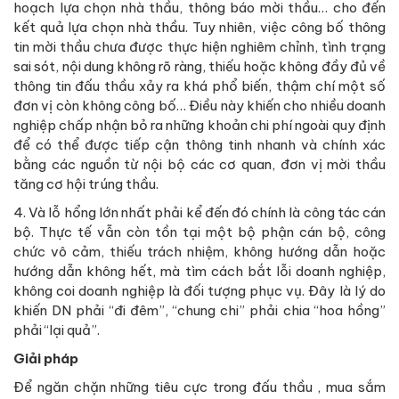
hoạch lựa chọn nhà thầu, thông báo mời thầu… cho đến
kết quả lựa chọn nhà thầu. Tuy nhiên, việc công bố thông
tin mời thầu chưa được thực hiện nghiêm chỉnh, tình trạng
sai sót, nội dung không rõ ràng, thiếu hoặc không đầy đủ về
thông tin đấu thầu xảy ra khá phổ biến, thậm chí một số
đơn vị còn không công bố… Điều này khiến cho nhiều doanh
nghiệp chấp nhận bỏ ra những khoản chi phí ngoài quy định
để có thể được tiếp cận thông tinh nhanh và chính xác
bằng các nguồn từ nội bộ các cơ quan, đơn vị mời thầu
tăng cơ hội trúng thầu.
4. Và lỗ hổng lớn nhất phải kể đến đó chính là công tác cán
bộ. Thực tế vẫn còn tồn tại một bộ phận cán bộ, công
chức vô cảm, thiếu trách nhiệm, không hướng dẫn hoặc
hướng dẫn không hết, mà tìm cách bắt lỗi doanh nghiệp,
không coi doanh nghiệp là đối tượng phục vụ. Đây là lý do
khiến DN phải “đi đêm”, “chung chi” phải chia “hoa hồng”
phải “lại quả”.
Giải pháp
Để ngăn chặn những tiêu cực trong đấu thầu , mua sắm