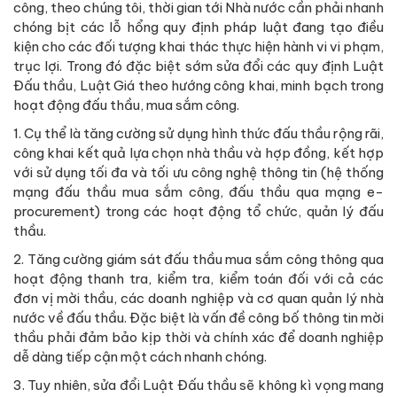
công, theo chúng tôi, thời gian tới Nhà nước cần phải nhanh
chóng bịt các lỗ hổng quy định pháp luật đang tạo điều
kiện cho các đối tượng khai thác thực hiện hành vi vi phạm,
trục lợi. Trong đó đặc biệt sớm sửa đổi các quy định Luật
Đấu thầu, Luật Giá theo hướng công khai, minh bạch trong
hoạt động đấu thầu, mua sắm công.
1. Cụ thể là tăng cường sử dụng hình thức đấu thầu rộng rãi,
công khai kết quả lựa chọn nhà thầu và hợp đồng, kết hợp
với sử dụng tối đa và tối ưu công nghệ thông tin (hệ thống
mạng đấu thầu mua sắm công, đấu thầu qua mạng e-
procurement) trong các hoạt động tổ chức, quản lý đấu
thầu.
2. Tăng cường giám sát đấu thầu mua sắm công thông qua
hoạt động thanh tra, kiểm tra, kiểm toán đối với cả các
đơn vị mời thầu, các doanh nghiệp và cơ quan quản lý nhà
nước về đấu thầu. Đặc biệt là vấn đề công bố thông tin mời
thầu phải đảm bảo kịp thời và chính xác để doanh nghiệp
dễ dàng tiếp cận một cách nhanh chóng.
3. Tuy nhiên, sửa đổi Luật Đấu thầu sẽ không kì vọng mang