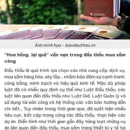
Ảnh minh họa - baodauthau.vn
“Hoa hồng, lại quả” vấn nạn trong đấu thầu mua sắm
công
Đấu thầu là quá trình lựa chọn các nhà cung cấp dịch vụ,
mua sắm hàng hóa, xây lắp… nhằm bảo đảm sự cạnh tranh,
công bằng, minh bạch và hiệu quả kinh tế. Mặc dù pháp
luật đã có nhiều quy định cụ thể như Luật Đấu thầu, các
luật liên quan đến đấu thầu như Luật Giá, Luật Quản lý và
sử dụng tài sản công và hệ thống các văn bản hướng dẫn
chi tiết... Tuy nhiên trong thời gian qua, đã xuất hiện nhiều
tiêu cực, bất cập trong công tác đấu thầu, thực hiện các
dự án. Điển hình như thời gian gần đây hàng loạt những vụ
án liên quan đến đấu thầu, mua sắm trang thiết bị y tế tại