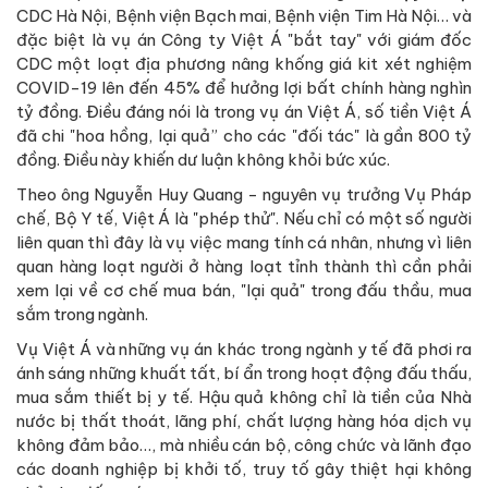
CDC Hà Nội, Bệnh viện Bạch mai, Bệnh viện Tim Hà Nội… và
đặc biệt là vụ án Công ty Việt Á "bắt tay" với giám đốc
CDC một loạt địa phương nâng khống giá kit xét nghiệm
COVID-19 lên đến 45% để hưởng lợi bất chính hàng nghìn
tỷ đồng. Điều đáng nói là trong vụ án Việt Á, số tiền Việt Á
đã chi "hoa hồng, lại quả” cho các "đối tác" là gần 800 tỷ
đồng. Điều này khiến dư luận không khỏi bức xúc.
Theo ông Nguyễn Huy Quang - nguyên vụ trưởng Vụ Pháp
chế, Bộ Y tế, Việt Á là "phép thử". Nếu chỉ có một số người
liên quan thì đây là vụ việc mang tính cá nhân, nhưng vì liên
quan hàng loạt người ở hàng loạt tỉnh thành thì cần phải
xem lại về cơ chế mua bán, "lại quả" trong đấu thầu, mua
sắm trong ngành.
Vụ Việt Á và những vụ án khác trong ngành y tế đã phơi ra
ánh sáng những khuất tất, bí ẩn trong hoạt động đấu thấu,
mua sắm thiết bị y tế. Hậu quả không chỉ là tiền của Nhà
nước bị thất thoát, lãng phí, chất lượng hàng hóa dịch vụ
không đảm bảo…, mà nhiều cán bộ, công chức và lãnh đạo
các doanh nghiệp bị khởi tố, truy tố gây thiệt hại không