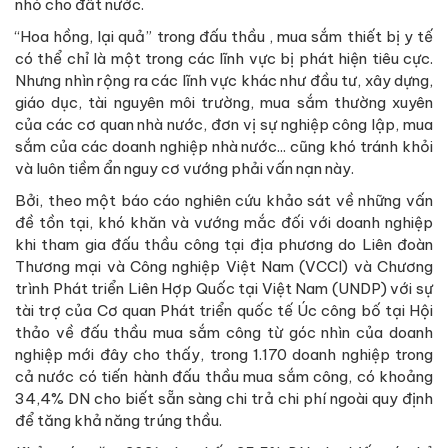
nhỏ cho đất nước.
“Hoa hồng, lại quả” trong đấu thầu , mua sắm thiết bị y tế
có thể chỉ là một trong các lĩnh vực bị phát hiện tiêu cực.
Nhưng nhìn rộng ra các lĩnh vực khác như đầu tư, xây dựng,
giáo dục, tài nguyên môi trường, mua sắm thường xuyên
của các cơ quan nhà nước, đơn vị sự nghiệp công lập, mua
sắm của các doanh nghiệp nhà nước... cũng khó tránh khỏi
và luôn tiềm ẩn nguy cơ vướng phải vấn nạn này.
Bởi, theo một báo cáo nghiên cứu khảo sát về những vấn
đề tồn tại, khó khăn và vướng mắc đối với doanh nghiệp
khi tham gia đấu thầu công tại địa phương do Liên đoàn
Thương mại và Công nghiệp Việt Nam (VCCI) và Chương
trình Phát triển Liên Hợp Quốc tại Việt Nam (UNDP) với sự
tài trợ của Cơ quan Phát triển quốc tế Úc công bố tại Hội
thảo về đấu thầu mua sắm công từ góc nhìn của doanh
nghiệp mới đây cho thấy, trong 1.170 doanh nghiệp trong
cả nước có tiến hành đấu thầu mua sắm công, có khoảng
34,4% DN cho biết sẵn sàng chi trả chi phí ngoài quy định
để tăng khả năng trúng thầu.