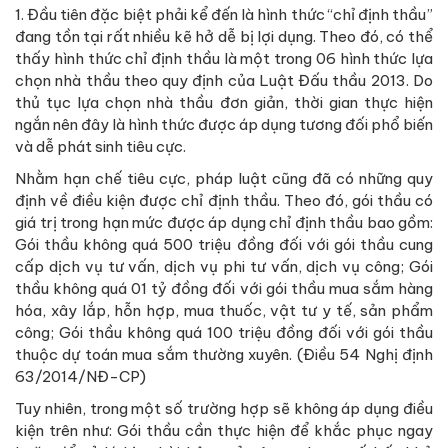
1. Đầu tiên đặc biệt phải kể đến là hình thức “chỉ định thầu”
đang tồn tại rất nhiều kẽ hở dễ bị lợi dụng. Theo đó, có thể
thấy hình thức chỉ định thầu là một trong 06 hình thức lựa
chọn nhà thầu theo quy định của Luật Đấu thầu 2013. Do
thủ tục lựa chọn nhà thầu đơn giản, thời gian thực hiện
ngắn nên đây là hình thức được áp dụng tương đối phổ biến
và dễ phát sinh tiêu cực.
Nhằm hạn chế tiêu cực, pháp luật cũng đã có những quy
định về điều kiện được chỉ định thầu. Theo đó, gói thầu có
giá trị trong hạn mức được áp dụng chỉ định thầu bao gồm:
Gói thầu không quá 500 triệu đồng đối với gói thầu cung
cấp dịch vụ tư vấn, dịch vụ phi tư vấn, dịch vụ công; Gói
thầu không quá 01 tỷ đồng đối với gói thầu mua sắm hàng
hóa, xây lắp, hỗn hợp, mua thuốc, vật tư y tế, sản phẩm
công; Gói thầu không quá 100 triệu đồng đối với gói thầu
thuộc dự toán mua sắm thường xuyên. (Điều 54 Nghị định
63/2014/NĐ-CP)
Tuy nhiên, trong một số trường hợp sẽ không áp dụng điều
kiện trên như: Gói thầu cần thực hiện để khắc phục ngay