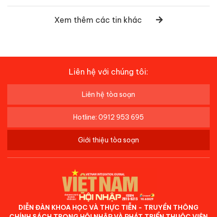
Xem thêm các tin khác
Liên hệ với chúng tôi:
Liên hệ tòa soạn
Hotline: 0912 953 695
Giới thiệu tòa soạn
DIỄN ĐÀN KHOA HỌC VÀ THỰC TIỄN - TRUYỀN THÔNG
CHÍNH SÁCH TRONG HỘI NHẬP VÀ PHÁT TRIỂN THUỘC VIỆN