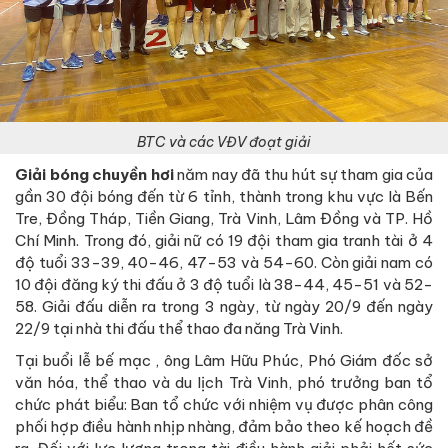
BTC và các VĐV đoạt giải
Giải bóng chuyền hơi
năm nay đã thu hút sự tham gia của
gần 30 đội bóng đến từ 6 tỉnh, thành trong khu vực là Bến
Tre, Đồng Tháp, Tiền Giang, Trà Vinh, Lâm Đồng và TP. Hồ
Chí Minh. Trong đó, giải nữ có 19 đội tham gia tranh tài ở 4
độ tuổi 33-39, 40-46, 47-53 và 54-60. Còn giải nam có
10 đội đăng ký thi đấu ở 3 độ tuổi là 38-44, 45-51 và 52-
58. Giải đấu diễn ra trong 3 ngày, từ ngày 20/9 đến ngày
22/9 tại nhà thi đấu thể thao đa năng Trà Vinh.
Tại buổi lễ bế mạc , ông Lâm Hữu Phúc, Phó Giám đốc sở
văn hóa, thể thao và du lịch Trà Vinh, phó trưởng ban tổ
chức phát biểu: Ban tổ chức với nhiệm vụ được phân công
phối hợp điều hành nhịp nhàng, đảm bảo theo kế hoạch đề