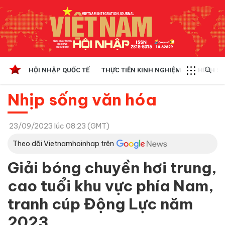
HỘI NHẬP QUỐC TẾ
THỰC TIỄN KINH NGHIỆM
CHÍNH SÁ
Nhịp sống văn hóa
23/09/2023 lúc 08:23 (GMT)
Theo dõi Vietnamhoinhap trên
Giải bóng chuyền hơi trung,
cao tuổi khu vực phía Nam,
tranh cúp Động Lực năm
2023