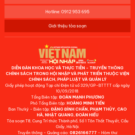
Hotline: 0912 953 695
Giới thiệu tòa soạn
DIỄN ĐÀN KHOA HỌC VÀ THỰC TIỄN - TRUYỀN THÔNG
CHÍNH SÁCH TRONG HỘI NHẬP VÀ PHÁT TRIỂN THUỘC VIỆN
CHÍNH SÁCH, PHÁP LUẬT VÀ QUẢN LÝ
Giấy phép hoạt động Tạp chí Điện tử số 329/GP-BTTTT cấp ngày
10/09/2018.
Tổng Biên tập:
ĐOÀN MẠNH PHƯƠNG
Phó Tổng Biên tập:
HOÀNG MINH TIẾN
Ban Thư ký - Biên tập:
ĐẶNG ĐÌNH CHẤN, PHẠM THỦY, CAO
HÀ, NHẬT QUANG, ĐOÀN HIẾU
Tòa soạn:T8, Cung Trí thức Thành phố, Số 1 Tôn Thất Thuyết, Cầu
Giấy, Hà Nội.
Truyền thông - Quảng cáo:
0826166777
- Hòm thư: