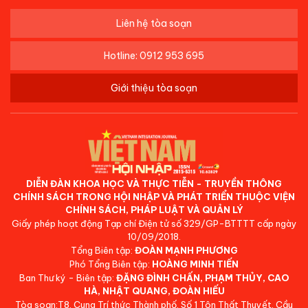
Liên hệ tòa soạn
Hotline: 0912 953 695
Giới thiệu tòa soạn
DIỄN ĐÀN KHOA HỌC VÀ THỰC TIỄN - TRUYỀN THÔNG
CHÍNH SÁCH TRONG HỘI NHẬP VÀ PHÁT TRIỂN THUỘC VIỆN
CHÍNH SÁCH, PHÁP LUẬT VÀ QUẢN LÝ
Giấy phép hoạt động Tạp chí Điện tử số 329/GP-BTTTT cấp ngày
10/09/2018.
Tổng Biên tập:
ĐOÀN MẠNH PHƯƠNG
Phó Tổng Biên tập:
HOÀNG MINH TIẾN
Ban Thư ký - Biên tập:
ĐẶNG ĐÌNH CHẤN, PHẠM THỦY, CAO
HÀ, NHẬT QUANG, ĐOÀN HIẾU
Tòa soạn:T8, Cung Trí thức Thành phố, Số 1 Tôn Thất Thuyết, Cầu