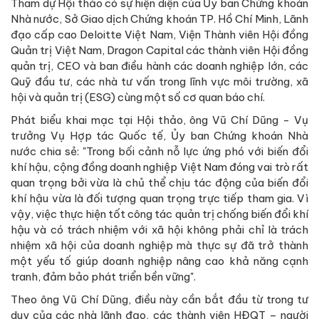
Tham dự Hội thảo có sự hiện diện của Ủy ban Chứng khoán
Nhà nước, Sở Giao dịch Chứng khoán TP. Hồ Chí Minh, Lãnh
đạo cấp cao Deloitte Việt Nam, Viện Thành viên Hội đồng
Quản trị Việt Nam, Dragon Capital các thành viên Hội đồng
quản trị, CEO và ban điều hành các doanh nghiệp lớn, các
Quỹ đầu tư, các nhà tư vấn trong lĩnh vực môi trường, xã
hội và quản trị (ESG) cùng một số cơ quan báo chí.
Phát biểu khai mạc tại Hội thảo, ông Vũ Chí Dũng - Vụ
trưởng Vụ Hợp tác Quốc tế, Ủy ban Chứng khoán Nhà
nước chia sẻ: "Trong bối cảnh nỗ lực ứng phó với biến đổi
khí hậu, cộng đồng doanh nghiệp Việt Nam đóng vai trò rất
quan trọng bởi vừa là chủ thể chịu tác động của biến đổi
khí hậu vừa là đối tượng quan trọng trực tiếp tham gia. Vì
vậy, việc thực hiện tốt công tác quản trị chống biến đổi khí
hậu và có trách nhiệm với xã hội không phải chỉ là trách
nhiệm xã hội của doanh nghiệp mà thực sự đã trở thành
một yếu tố giúp doanh nghiệp nâng cao khả năng cạnh
tranh, đảm bảo phát triển bền vững".
Theo ông Vũ Chí Dũng, điều này cần bắt đầu từ trong tư
duy của các nhà lãnh đạo, các thành viên HĐQT – người