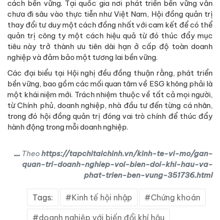
cách bền vững. Tại quốc gia nơi phát triển bền vững vẫn
chưa đi sâu vào thực tiễn như Việt Nam, Hội đồng quản trị
thay đổi tư duy một cách đồng nhất với cam kết để có thể
quản trị công ty một cách hiệu quả từ đó thúc đẩy mục
tiêu này trở thành ưu tiên dài hạn ở cấp độ toàn doanh
nghiệp và đảm bảo một tương lai bền vững.
Các đại biểu tại Hội nghị đều đồng thuận rằng, phát triển
bền vững, bao gồm các mối quan tâm về ESG không phải là
một khái niệm mới. Trách nhiệm thuộc về tất cả mọi người,
từ Chính phủ, doanh nghiệp, nhà đầu tư đến từng cá nhân,
trong đó hội đồng quản trị đóng vai trò chính để thúc đẩy
hành động trong mỗi doanh nghiệp.
...
Theo
https://tapchitaichinh.vn/kinh-te-vi-mo/gan-
quan-tri-doanh-nghiep-voi-bien-doi-khi-hau-va-
phat-trien-ben-vung-351736.html
Tags:
Kinh tế hội nhập
Chứng khoán
doanh nghiệp với biến đổi khí hậu