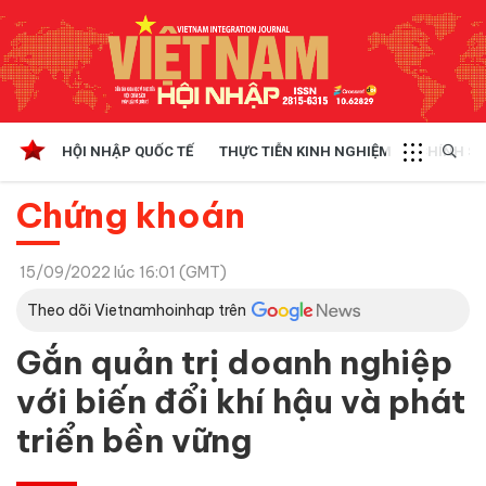
HỘI NHẬP QUỐC TẾ
THỰC TIỄN KINH NGHIỆM
CHÍNH SÁ
Chứng khoán
15/09/2022 lúc 16:01 (GMT)
Theo dõi Vietnamhoinhap trên
Gắn quản trị doanh nghiệp
với biến đổi khí hậu và phát
triển bền vững