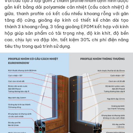
Với cấu tạo 3 lớp gồm 2 thanh profile nhôm định hình được
gắn kết bằng dải polyamide cản nhiệt (cầu cách nhiệt) ở
giữa, thanh profile có kết cấu nhiều khoang rỗng với gân
tăng độ cứng, gioăng ép kính có thiết kế chân dài tạo
thành 3 khoang rỗng, 3 tầng gioăng EPDM kết hợp với kính
hộp giúp sản phẩm có tải trọng nhẹ, độ kín khít, độ bền
cao, chịu lực va đập lớn, tiết kiệm 30% chi phí điện năng
tiêu thụ trong quá trình sử dụng.