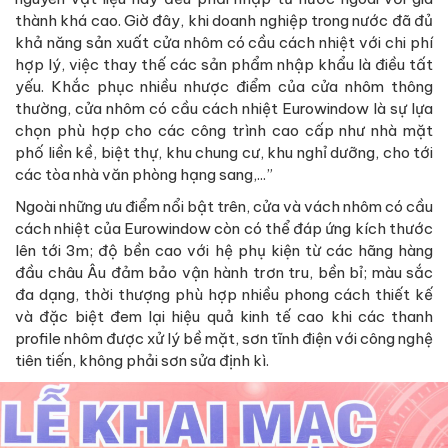
thành khá cao. Giờ đây, khi doanh nghiệp trong nước đã đủ
khả năng sản xuất cửa nhôm có cầu cách nhiệt với chi phí
hợp lý, việc thay thế các sản phẩm nhập khẩu là điều tất
yếu. Khắc phục nhiều nhược điểm của cửa nhôm thông
thường, cửa nhôm có cầu cách nhiệt Eurowindow là sự lựa
chọn phù hợp cho các công trình cao cấp như nhà mặt
phố liền kề, biệt thự, khu chung cư, khu nghỉ dưỡng, cho tới
các tòa nhà văn phòng hạng sang,...”
Ngoài những ưu điểm nổi bật trên, cửa và vách nhôm có cầu
cách nhiệt của Eurowindow còn có thể đáp ứng kích thước
lên tới 3m; độ bền cao với hệ phụ kiện từ các hãng hàng
đầu châu Âu đảm bảo vận hành trơn tru, bền bỉ; màu sắc
đa dạng, thời thượng phù hợp nhiều phong cách thiết kế
và đặc biệt đem lại hiệu quả kinh tế cao khi các thanh
profile nhôm được xử lý bề mặt, sơn tĩnh điện với công nghệ
tiên tiến, không phải sơn sửa định kì.