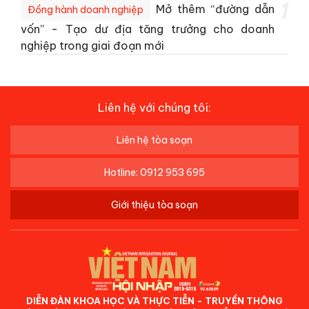
1
Mở thêm “đường dẫn
Đồng hành doanh nghiệp
vốn” - Tạo dư địa tăng trưởng cho doanh
nghiệp trong giai đoạn mới
Liên hệ với chúng tôi:
Liên hệ tòa soạn
Hotline: 0912 953 695
Giới thiệu tòa soạn
DIỄN ĐÀN KHOA HỌC VÀ THỰC TIỄN - TRUYỀN THÔNG