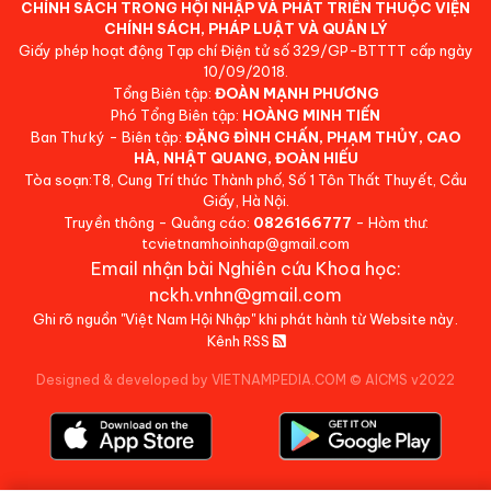
CHÍNH SÁCH TRONG HỘI NHẬP VÀ PHÁT TRIỂN THUỘC VIỆN
CHÍNH SÁCH, PHÁP LUẬT VÀ QUẢN LÝ
Giấy phép hoạt động Tạp chí Điện tử số 329/GP-BTTTT cấp ngày
10/09/2018.
Tổng Biên tập:
ĐOÀN MẠNH PHƯƠNG
Phó Tổng Biên tập:
HOÀNG MINH TIẾN
Ban Thư ký - Biên tập:
ĐẶNG ĐÌNH CHẤN, PHẠM THỦY, CAO
HÀ, NHẬT QUANG, ĐOÀN HIẾU
Tòa soạn:T8, Cung Trí thức Thành phố, Số 1 Tôn Thất Thuyết, Cầu
Giấy, Hà Nội.
Truyền thông - Quảng cáo:
0826166777
- Hòm thư:
tcvietnamhoinhap@gmail.com
Email nhận bài Nghiên cứu Khoa học:
nckh.vnhn@gmail.com
Ghi rõ nguồn "Việt Nam Hội Nhập" khi phát hành từ Website này.
Kênh RSS
Designed & developed by VIETNAMPEDIA.COM
©
AICMS v2022