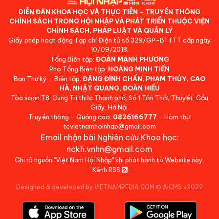
DIỄN ĐÀN KHOA HỌC VÀ THỰC TIỄN - TRUYỀN THÔNG
CHÍNH SÁCH TRONG HỘI NHẬP VÀ PHÁT TRIỂN THUỘC VIỆN
CHÍNH SÁCH, PHÁP LUẬT VÀ QUẢN LÝ
Giấy phép hoạt động Tạp chí Điện tử số 329/GP-BTTTT cấp ngày
10/09/2018.
Tổng Biên tập:
ĐOÀN MẠNH PHƯƠNG
Phó Tổng Biên tập:
HOÀNG MINH TIẾN
Ban Thư ký - Biên tập:
ĐẶNG ĐÌNH CHẤN, PHẠM THỦY, CAO
HÀ, NHẬT QUANG, ĐOÀN HIẾU
Tòa soạn:T8, Cung Trí thức Thành phố, Số 1 Tôn Thất Thuyết, Cầu
Giấy, Hà Nội.
Truyền thông - Quảng cáo:
0826166777
- Hòm thư:
tcvietnamhoinhap@gmail.com
Email nhận bài Nghiên cứu Khoa học:
nckh.vnhn@gmail.com
Ghi rõ nguồn "Việt Nam Hội Nhập" khi phát hành từ Website này.
Kênh RSS
Designed & developed by VIETNAMPEDIA.COM
©
AICMS v2022