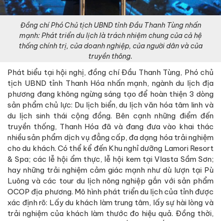
Đồng chí Phó Chủ tịch UBND tỉnh Đầu Thanh Tùng nhấn
mạnh: Phát triển du lịch là trách nhiệm chung của cả hệ
thống chính trị, của doanh nghiệp, của người dân và của
truyền thông.
Phát biểu tại hội nghị, đồng chí Đầu Thanh Tùng, Phó chủ
tịch UBND tỉnh Thanh Hóa nhấn mạnh, ngành du lịch địa
phương đang không ngừng sáng tạo để hoàn thiện 3 dòng
sản phẩm chủ lực: Du lịch biển, du lịch văn hóa tâm linh và
du lịch sinh thái cộng đồng. Bên cạnh những điểm đến
truyền thống, Thanh Hóa đã và đang đưa vào khai thác
nhiều sản phẩm dịch vụ đẳng cấp, đa dạng hóa trải nghiệm
cho du khách. Có thể kể đến Khu nghỉ dưỡng Lamori Resort
& Spa; các lễ hội ẩm thực, lễ hội kem tại Vlasta Sầm Sơn;
hay những trải nghiệm cảm giác mạnh như dù lượn tại Pù
Luông và các tour du lịch nông nghiệp gắn với sản phẩm
OCOP địa phương. Mô hình phát triển du lịch của tỉnh được
xác định rõ: Lấy du khách làm trung tâm, lấy sự hài lòng và
trải nghiệm của khách làm thước đo hiệu quả. Đồng thời,