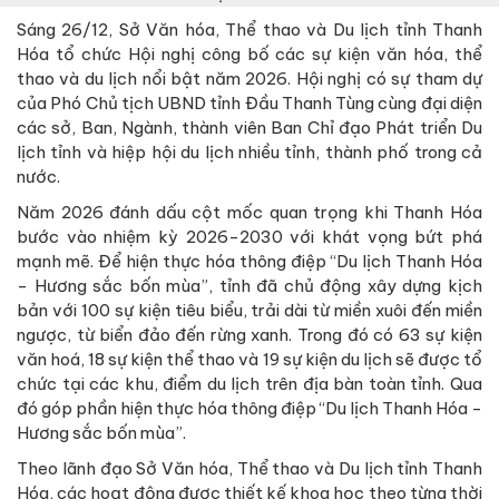
Sáng 26/12, Sở Văn hóa, Thể thao và Du lịch tỉnh Thanh
Hóa tổ chức Hội nghị công bố các sự kiện văn hóa, thể
thao và du lịch nổi bật năm 2026. Hội nghị có sự tham dự
của Phó Chủ tịch UBND tỉnh Đầu Thanh Tùng cùng đại diện
các sở, Ban, Ngành, thành viên Ban Chỉ đạo Phát triển Du
lịch tỉnh và hiệp hội du lịch nhiều tỉnh, thành phố trong cả
nước.
Năm 2026 đánh dấu cột mốc quan trọng khi Thanh Hóa
bước vào nhiệm kỳ 2026-2030 với khát vọng bứt phá
mạnh mẽ. Để hiện thực hóa thông điệp “Du lịch Thanh Hóa
- Hương sắc bốn mùa”, tỉnh đã chủ động xây dựng kịch
bản với 100 sự kiện tiêu biểu, trải dài từ miền xuôi đến miền
ngược, từ biển đảo đến rừng xanh. Trong đó có 63 sự kiện
văn hoá, 18 sự kiện thể thao và 19 sự kiện du lịch sẽ được tổ
chức tại các khu, điểm du lịch trên địa bàn toàn tỉnh. Qua
đó góp phần hiện thực hóa thông điệp “Du lịch Thanh Hóa -
Hương sắc bốn mùa”.
Theo lãnh đạo Sở Văn hóa, Thể thao và Du lịch tỉnh Thanh
Hóa, các hoạt động được thiết kế khoa học theo từng thời