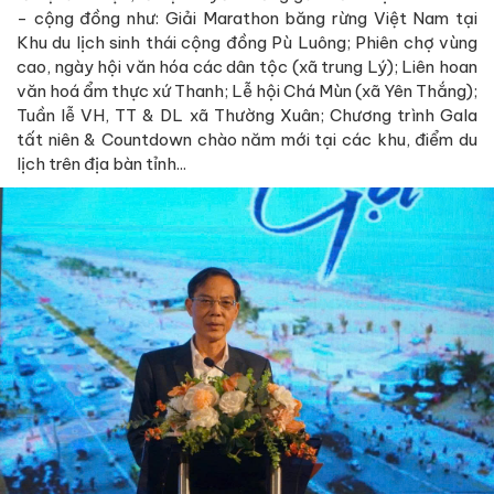
- cộng đồng như: Giải Marathon băng rừng Việt Nam tại
Khu du lịch sinh thái cộng đồng Pù Luông; Phiên chợ vùng
cao, ngày hội văn hóa các dân tộc (xã trung Lý); Liên hoan
văn hoá ẩm thực xứ Thanh; Lễ hội Chá Mùn (xã Yên Thắng);
Tuần lễ VH, TT & DL xã Thường Xuân; Chương trình Gala
tất niên & Countdown chào năm mới tại các khu, điểm du
lịch trên địa bàn tỉnh...