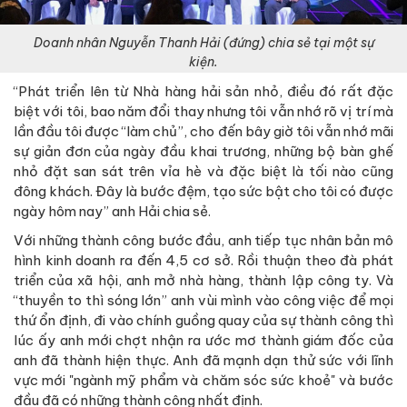
Doanh nhân Nguyễn Thanh Hải (đứng) chia sẻ tại một sự
kiện.
“Phát triển lên từ Nhà hàng hải sản nhỏ, điều đó rất đặc
biệt với tôi, bao năm đổi thay nhưng tôi vẫn nhớ rõ vị trí mà
lần đầu tôi được “làm chủ”, cho đến bây giờ tôi vẫn nhớ mãi
sự giản đơn của ngày đầu khai trương, những bộ bàn ghế
nhỏ đặt san sát trên vỉa hè và đặc biệt là tối nào cũng
đông khách. Đây là bước đệm, tạo sức bật cho tôi có được
ngày hôm nay” anh Hải chia sẻ.
Với những thành công bước đầu, anh tiếp tục nhân bản mô
hình kinh doanh ra đến 4,5 cơ sở. Rồi thuận theo đà phát
triển của xã hội, anh mở nhà hàng, thành lập công ty. Và
“thuyền to thì sóng lớn” anh vùi mình vào công việc để mọi
thứ ổn định, đi vào chính guồng quay của sự thành công thì
lúc ấy anh mới chợt nhận ra ước mơ thành giám đốc của
anh đã thành hiện thực. Anh đã mạnh dạn thử sức với lĩnh
vực mới "ngành mỹ phẩm và chăm sóc sức khoẻ" và bước
đầu đã có những thành công nhất định.