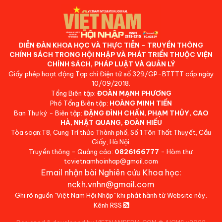
DIỄN ĐÀN KHOA HỌC VÀ THỰC TIỄN - TRUYỀN THÔNG
CHÍNH SÁCH TRONG HỘI NHẬP VÀ PHÁT TRIỂN THUỘC VIỆN
CHÍNH SÁCH, PHÁP LUẬT VÀ QUẢN LÝ
Giấy phép hoạt động Tạp chí Điện tử số 329/GP-BTTTT cấp ngày
10/09/2018.
Tổng Biên tập:
ĐOÀN MẠNH PHƯƠNG
Phó Tổng Biên tập:
HOÀNG MINH TIẾN
Ban Thư ký - Biên tập:
ĐẶNG ĐÌNH CHẤN, PHẠM THỦY, CAO
HÀ, NHẬT QUANG, ĐOÀN HIẾU
Tòa soạn:T8, Cung Trí thức Thành phố, Số 1 Tôn Thất Thuyết, Cầu
Giấy, Hà Nội.
Truyền thông - Quảng cáo:
0826166777
- Hòm thư:
tcvietnamhoinhap@gmail.com
Email nhận bài Nghiên cứu Khoa học:
nckh.vnhn@gmail.com
Ghi rõ nguồn "Việt Nam Hội Nhập" khi phát hành từ Website này.
Kênh RSS