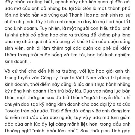
đây chắc ai cũng biết, ngành này chả liên quan gì đến cái
ước mơ của anh cả nhưng bù lại Sài Gòn là một thành phố
lớn, nó khác hẳn với vùng quê Thanh Hoá nơi anh sinh ra, sự
nhộn nhịp nơi đây khiến anh nhận ra đây là một cơ hội tốt
cho kinh doanh. Tuy nhiên, là một người con hiếu thảo, anh
tự nhủ phải cố gắng học cho ra trường để không phụ lòng
cha mẹ chốn quê nhà và cũng vì khó khăn của cuộc sống
sinh viên, anh đi làm thêm tại các quán cà phê để kiếm
thêm trang trải cuộc sống và tìm tòi, học hỏi kinh nghiệm
kinh doanh…
Và cứ thế cho đến khi ra trường, với lực học giỏi anh thi
trúng tuyển vào Công ty Toyota Việt Nam với vị trí phòng
kinh doanh, thời điểm này cũng là lúc anh thực hành những
kỹ năng kinh doanh tích trữ bấy lâu. Dựa vào năng lực bản
thân, một thời gian sau đã trở thành “người truyền lửa” chỉ
chuyên đào tạo kỹ năng kinh doanh cho các đại lý ô tô của
Toyota trên cả nước. Thời điểm đó, công việc anh đang làm
là niềm mơ ước của bao người, tuy vậy ước mơ làm giám
đốc của anh lúc ấy lại càng mãnh liệt hơn, trong đầu anh
thoáng nghĩ “mình phải làm chủ”. Sau thời gian tích góp