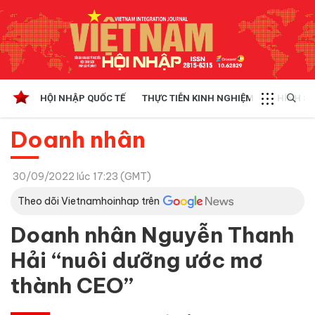
HỘI NHẬP QUỐC TẾ
THỰC TIỄN KINH NGHIỆM
CHÍNH SÁ
Doanh nhân
30/09/2022 lúc 17:23 (GMT)
Theo dõi Vietnamhoinhap trên
Doanh nhân Nguyễn Thanh
Hải “nuôi dưỡng ước mơ
thành CEO”