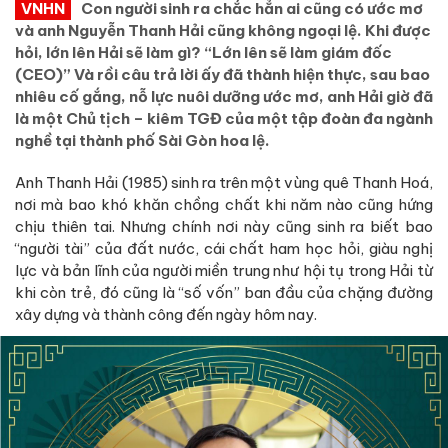
VNHN
Con người sinh ra chắc hẳn ai cũng có ước mơ
và anh Nguyễn Thanh Hải cũng không ngoại lệ. Khi được
hỏi, lớn lên Hải sẽ làm gì? “Lớn lên sẽ làm giám đốc
(CEO)” Và rồi câu trả lời ấy đã thành hiện thực, sau bao
nhiêu cố gắng, nỗ lực nuôi dưỡng ước mơ, anh Hải giờ đã
là một Chủ tịch – kiêm TGĐ của một tập đoàn đa ngành
nghề tại thành phố Sài Gòn hoa lệ.
Anh Thanh Hải (1985) sinh ra trên một vùng quê Thanh Hoá,
nơi mà bao khó khăn chồng chất khi năm nào cũng hứng
chịu thiên tai. Nhưng chính nơi này cũng sinh ra biết bao
“người tài” của đất nước, cái chất ham học hỏi, giàu nghị
lực và bản lĩnh của người miền trung như hội tụ trong Hải từ
khi còn trẻ, đó cũng là “số vốn” ban đầu của chặng đường
xây dựng và thành công đến ngày hôm nay.