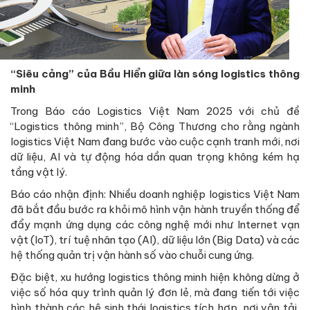
“Siêu cảng” của Bầu Hiển giữa làn sóng logistics thông
minh
Trong Báo cáo Logistics Việt Nam 2025 với chủ đề
“Logistics thông minh”, Bộ Công Thương cho rằng ngành
logistics Việt Nam đang bước vào cuộc cạnh tranh mới, nơi
dữ liệu, AI và tự động hóa dần quan trọng không kém hạ
tầng vật lý.
Báo cáo nhận định: Nhiều doanh nghiệp logistics Việt Nam
đã bắt đầu bước ra khỏi mô hình vận hành truyền thống để
đẩy mạnh ứng dụng các công nghệ mới như Internet vạn
vật (IoT), trí tuệ nhân tạo (AI), dữ liệu lớn (Big Data) và các
hệ thống quản trị vận hành số vào chuỗi cung ứng.
Đặc biệt, xu hướng logistics thông minh hiện không dừng ở
việc số hóa quy trình quản lý đơn lẻ, mà đang tiến tới việc
hình thành các hệ sinh thái logistics tích hợp, nơi vận tải,