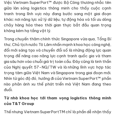
Việc Vietnam SuperPort™ được Bộ Công thương nhắc tên
giữa làn sóng logistics thông minh cho thấy cuộc cạnh
tranh trong lĩnh vực này đang bước sang một giai đoạn
khác: nơi năng lực xử lý dữ liệu, tự động hóa và tối ưu dòng
chảy hàng hóa theo thời gian thực bắt đầu quan trọng
không kém hạ tầng vật lý.
Trong chuyến thăm chính thức Singapore vừa qua, Tổng Bí
thư, Chủ tịch nước Tô Lâm nhấn mạnh khoa học công nghệ,
đổi mới sáng tạo và chuyển đổi số là những động lực quan
trọng để nâng cao năng lực cạnh tranh quốc gia và tham
gia sâu hơn vào chuỗi giá trị toàn cầu. Đây cũng là tinh thần
của Nghị quyết 57-NQ/TW và là những lĩnh vực hợp tác
trọng tâm giữa Việt Nam và Singapore trong giai đoạn mới.
Nhìn từ góc độ đó, hướng đi của Vietnam SuperPort™ phần
nào phản ánh xu thế phát triển mà Việt Nam đang theo
đuổi.
Từ nhà khoa học tới tham vọng logistics thông minh
của T&T Group
Thế nhưng Vietnam SuperPortTM chỉ là phần dễ nhận thấy