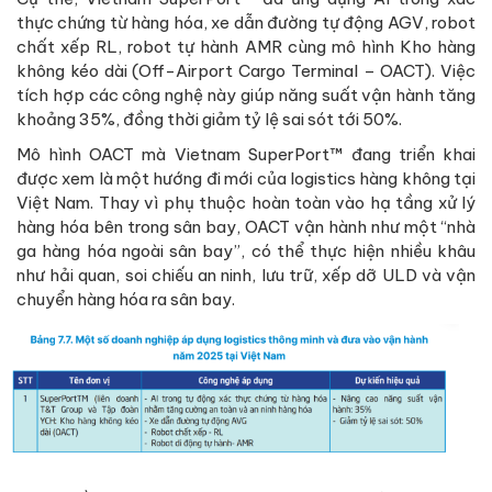
thực chứng từ hàng hóa, xe dẫn đường tự động AGV, robot
chất xếp RL, robot tự hành AMR cùng mô hình Kho hàng
không kéo dài (Off-Airport Cargo Terminal – OACT). Việc
tích hợp các công nghệ này giúp năng suất vận hành tăng
khoảng 35%, đồng thời giảm tỷ lệ sai sót tới 50%.
Mô hình OACT mà Vietnam SuperPort™ đang triển khai
được xem là một hướng đi mới của logistics hàng không tại
Việt Nam. Thay vì phụ thuộc hoàn toàn vào hạ tầng xử lý
hàng hóa bên trong sân bay, OACT vận hành như một “nhà
ga hàng hóa ngoài sân bay”, có thể thực hiện nhiều khâu
như hải quan, soi chiếu an ninh, lưu trữ, xếp dỡ ULD và vận
chuyển hàng hóa ra sân bay.