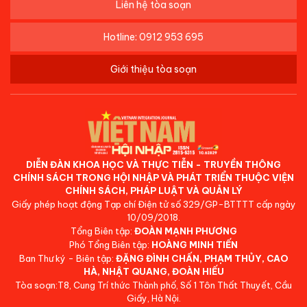
Liên hệ tòa soạn
Hotline: 0912 953 695
Giới thiệu tòa soạn
DIỄN ĐÀN KHOA HỌC VÀ THỰC TIỄN - TRUYỀN THÔNG
CHÍNH SÁCH TRONG HỘI NHẬP VÀ PHÁT TRIỂN THUỘC VIỆN
CHÍNH SÁCH, PHÁP LUẬT VÀ QUẢN LÝ
Giấy phép hoạt động Tạp chí Điện tử số 329/GP-BTTTT cấp ngày
10/09/2018.
Tổng Biên tập:
ĐOÀN MẠNH PHƯƠNG
Phó Tổng Biên tập:
HOÀNG MINH TIẾN
Ban Thư ký - Biên tập:
ĐẶNG ĐÌNH CHẤN, PHẠM THỦY, CAO
HÀ, NHẬT QUANG, ĐOÀN HIẾU
Tòa soạn:T8, Cung Trí thức Thành phố, Số 1 Tôn Thất Thuyết, Cầu
Giấy, Hà Nội.