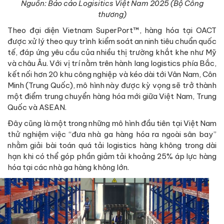
Nguồn: Báo cáo Logisitics Việt Nam 2025 (Bộ Công
thương)
Theo đại diện Vietnam SuperPort™, hàng hóa tại OACT
được xử lý theo quy trình kiểm soát an ninh tiêu chuẩn quốc
tế, đáp ứng yêu cầu của nhiều thị trường khắt khe như Mỹ
và châu Âu. Với vị trí nằm trên hành lang logistics phía Bắc,
kết nối hơn 20 khu công nghiệp và kéo dài tới Vân Nam, Côn
Minh (Trung Quốc), mô hình này được kỳ vọng sẽ trở thành
một điểm trung chuyển hàng hóa mới giữa Việt Nam, Trung
Quốc và ASEAN.
Đây cũng là một trong những mô hình đầu tiên tại Việt Nam
thử nghiệm việc “đưa nhà ga hàng hóa ra ngoài sân bay”
nhằm giải bài toán quá tải logistics hàng không trong dài
hạn khi có thể góp phần giảm tải khoảng 25% áp lực hàng
hóa tại các nhà ga hàng không lớn.