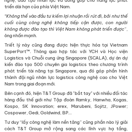
nghệ, đào tạo nhân lực và đóng góp cho năng lực phát
triển dài hạn của phía Việt Nam.
“Không thể vào đầu tư kiếm lợi nhuận rồi rút đi, bởi như thế
cuối cùng công nghệ không tiếp cận được, con người
không được đào tạo thì Việt Nam không phát triển được
”,
ông nhấn mạnh.
Triết lý này cũng đang được hiện thực hóa tại Vietnam
SuperPort™. Thông qua hợp tác với YCH và Học viện
Logistics và Chuỗi cung ứng Singapore (SCALA), dự án dự
kiến đào tạo 500 chuyên gia logistics theo chương trình
phát triển tài năng tại Singapore, qua đó góp phần hình
thành đội ngũ nhân lực logistics công nghệ cao cho Việt
Nam trong giai đoạn mới.
Bên cạnh đó, hiện T&T Group đã "bắt tay" với nhiều đối tác
hàng đầu thế giới như Tập đoàn Ramky, Hanwha, Kogas,
Kospo, SK Innovation; erex, Marubeni, Sojitz, JPower;
Cospower, Gedi, Goldwind, BP…
Tư duy “lấy công nghệ làm nền tảng” cũng phần nào lý giải
cách T&T Group mở rộng sang các lĩnh vực hạ tầng,