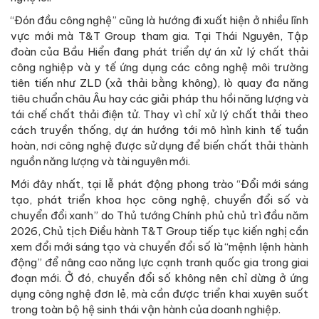
“Đón đầu công nghệ” cũng là hướng đi xuất hiện ở nhiều lĩnh
vực mới mà T&T Group tham gia. Tại Thái Nguyên, Tập
đoàn của Bầu Hiển đang phát triển dự án xử lý chất thải
công nghiệp và y tế ứng dụng các công nghệ môi trường
tiên tiến như ZLD (xả thải bằng không), lò quay đa năng
tiêu chuẩn châu Âu hay các giải pháp thu hồi năng lượng và
tái chế chất thải điện tử. Thay vì chỉ xử lý chất thải theo
cách truyền thống, dự án hướng tới mô hình kinh tế tuần
hoàn, nơi công nghệ được sử dụng để biến chất thải thành
nguồn năng lượng và tài nguyên mới.
Mới đây nhất, tại lễ phát động phong trào “Đổi mới sáng
tạo, phát triển khoa học công nghệ, chuyển đổi số và
chuyển đổi xanh” do Thủ tướng Chính phủ chủ trì đầu năm
2026, Chủ tịch Điều hành T&T Group tiếp tục kiến nghị cần
xem đổi mới sáng tạo và chuyển đổi số là “mệnh lệnh hành
động” để nâng cao năng lực cạnh tranh quốc gia trong giai
đoạn mới. Ở đó, chuyển đổi số không nên chỉ dừng ở ứng
dụng công nghệ đơn lẻ, mà cần được triển khai xuyên suốt
trong toàn bộ hệ sinh thái vận hành của doanh nghiệp.