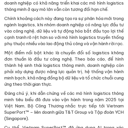
doanh nghiệp có khả năng triển khai các mô hình logistics
thông minh ở quy mô lớn vẫn còn tương đối hạn chế.
Chính khoảng cách này đang tạo ra sự phân hóa mới trong
ngành logistics, khi nhóm doanh nghiệp có năng lực đầu tư
vào công nghệ, dữ liệu và tự động hóa bắt đầu tạo lợi thế
cạnh tranh rõ rệt hơn so với mô hình logistics truyền thống
phụ thuộc nhiều vào lao động thủ công và vận hành rời rạc.
Một điểm nổi bật khác là chuyển đổi số logistics không
đơn thuần là đầu tư công nghệ. Theo báo cáo, để hình
thành hệ sinh thái logistics thông minh, doanh nghiệp còn
phải xây dựng được năng lực quản trị, hệ thống vận hành
minh bạch, khả năng đồng bộ dữ liệu và tổ chức chuỗi cung
ứng theo thời gian thực.
Đáng chú ý, khi dẫn chứng về các mô hình logistics thông
minh tiêu biểu đã đưa vào vận hành trong năm 2025 tại
Việt Nam, Bộ Công Thương nhắc trực tiếp tới Vietnam
SuperPort™ – liên doanh giữa T&T Group và Tập đoàn YCH
(Singapore).
Cụ thể, Vietnam SuperPort™ đã ứng dụng AI trong xác