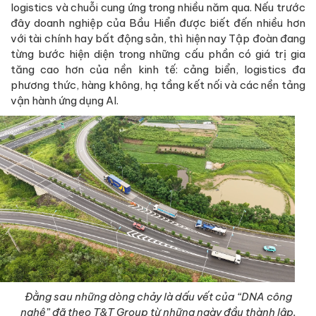
logistics và chuỗi cung ứng trong nhiều năm qua. Nếu trước
đây doanh nghiệp của Bầu Hiển được biết đến nhiều hơn
với tài chính hay bất động sản, thì hiện nay Tập đoàn đang
từng bước hiện diện trong những cấu phần có giá trị gia
tăng cao hơn của nền kinh tế: cảng biển, logistics đa
phương thức, hàng không, hạ tầng kết nối và các nền tảng
vận hành ứng dụng AI.
Đằng sau những dòng chảy là dấu vết của “DNA công
nghệ” đã theo T&T Group từ những ngày đầu thành lập.