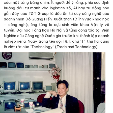
của một tảng băng chìm. Ít người để ý rằng, phía sau định
hướng đầu tư mạnh vào logistics số, AI hay tự động hóa
gần đây của T&T Group là dấu ấn tư duy công nghệ của
doanh nhân Đỗ Quang Hiển. Xuất thân từ lĩnh vực khoa học
– công nghệ, ông từng là cựu sinh viên khoa Vật lý vô
tuyến, Đại học Tổng hợp Hà Nội và từng công tác tại Viện
Nghiên cứu Công nghệ Quốc gia trước khi thành lập doanh
nghiệp riêng. Ngay trong tên gọi T&T, chữ “T” thứ hai cũng
là viết tắt của “Technology” (Trade and Technology).