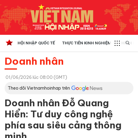
HỘI NHẬP QUỐC TẾ
THỰC TIỄN KINH NGHIỆM
CHÍNH SÁ
Doanh nhân
01/06/2026 lúc 08:00 (GMT)
Theo dõi Vietnamhoinhap trên
Doanh nhân Đỗ Quang
Hiển: Tư duy công nghệ
phía sau siêu cảng thông
minh