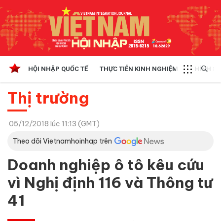
HỘI NHẬP QUỐC TẾ
THỰC TIỄN KINH NGHIỆM
CHÍNH SÁ
Thị trường
05/12/2018 lúc 11:13 (GMT)
Theo dõi Vietnamhoinhap trên
Doanh nghiệp ô tô kêu cứu
vì Nghị định 116 và Thông tư
41