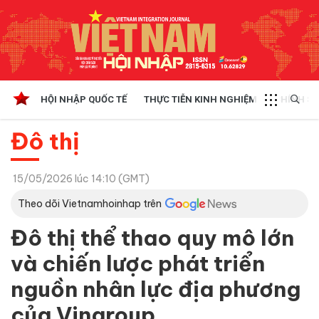
HỘI NHẬP QUỐC TẾ
THỰC TIỄN KINH NGHIỆM
CHÍNH SÁ
Đô thị
15/05/2026 lúc 14:10 (GMT)
Theo dõi Vietnamhoinhap trên
Đô thị thể thao quy mô lớn
và chiến lược phát triển
nguồn nhân lực địa phương
của Vingroup