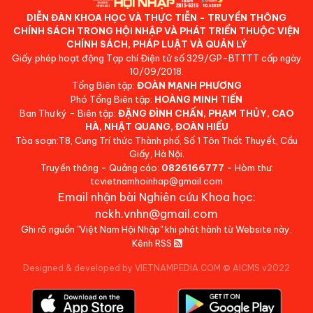
DIỄN ĐÀN KHOA HỌC VÀ THỰC TIỄN - TRUYỀN THÔNG
CHÍNH SÁCH TRONG HỘI NHẬP VÀ PHÁT TRIỂN THUỘC VIỆN
CHÍNH SÁCH, PHÁP LUẬT VÀ QUẢN LÝ
Giấy phép hoạt động Tạp chí Điện tử số 329/GP-BTTTT cấp ngày
10/09/2018.
Tổng Biên tập:
ĐOÀN MẠNH PHƯƠNG
Phó Tổng Biên tập:
HOÀNG MINH TIẾN
Ban Thư ký - Biên tập:
ĐẶNG ĐÌNH CHẤN, PHẠM THỦY, CAO
HÀ, NHẬT QUANG, ĐOÀN HIẾU
Tòa soạn:T8, Cung Trí thức Thành phố, Số 1 Tôn Thất Thuyết, Cầu
Giấy, Hà Nội.
Truyền thông - Quảng cáo:
0826166777
- Hòm thư:
tcvietnamhoinhap@gmail.com
Email nhận bài Nghiên cứu Khoa học:
nckh.vnhn@gmail.com
Ghi rõ nguồn "Việt Nam Hội Nhập" khi phát hành từ Website này.
Kênh RSS
Designed & developed by VIETNAMPEDIA.COM
©
AICMS v2022