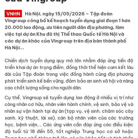
VNHN
Hà Nội, ngày 15/05/2026 – Tập đoàn
Vingroup công bố kế hoạch tuyển dụng giai đoạn 1 hơn
20.000 lao động, ưu tiên người dân địa phương, làm
việc tại dự án Khu đô thị Thể thao Quốc tế Hà Nội và
các dự án khác của Vingroup trên địa bàn thành phố
Hà Nội...
Chiến dịch tuyển dụng quy mô lớn nhằm đáp ứng tiến độ
triển khai dự án trọng điểm, đồng thời thể hiện cam kết lâu
dài của Tập đoàn trong việc đồng hành cùng địa phương
phát triển sinh kế bền vững, đảm bảo an sinh xã hội và nâng
cao chất lượng sống cho người dân.
Cụ thể, Vingroup sẽ tuyển dụng lao động ở nhiều vị trí như
công nhân cơ hữu, nhân viên hành chính, vệ sinh, bảo vệ và
nhân sự vận hành tại dự án (tạp vụ, vệ sinh, chăm sóc cây
xanh, kỹ thuật, lái xe), cán bộ nhân viên của các trường
học, bệnh viện…. Các ứng viên cần đáp ứng các điều kiện:
độ tuổi từ 18 đến 55, tốt nghiệp Trung học cơ sở hoặc