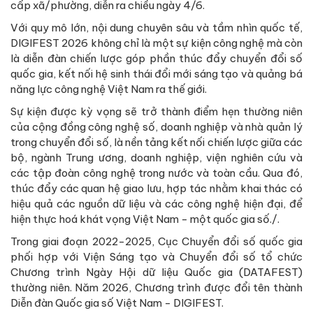
cấp xã/phường, diễn ra chiều ngày 4/6.
Với quy mô lớn, nội dung chuyên sâu và tầm nhìn quốc tế,
DIGIFEST 2026 không chỉ là một sự kiện công nghệ mà còn
là diễn đàn chiến lược góp phần thúc đẩy chuyển đổi số
quốc gia, kết nối hệ sinh thái đổi mới sáng tạo và quảng bá
năng lực công nghệ Việt Nam ra thế giới.
Sự kiện được kỳ vọng sẽ trở thành điểm hẹn thường niên
của cộng đồng công nghệ số, doanh nghiệp và nhà quản lý
trong chuyển đổi số, là nền tảng kết nối chiến lược giữa các
bộ, ngành Trung ương, doanh nghiệp, viện nghiên cứu và
các tập đoàn công nghệ trong nước và toàn cầu. Qua đó,
thúc đẩy các quan hệ giao lưu, hợp tác nhằm khai thác có
hiệu quả các nguồn dữ liệu và các công nghệ hiện đại, để
hiện thực hoá khát vọng Việt Nam - một quốc gia số./.
Trong giai đoạn 2022-2025, Cục Chuyển đổi số quốc gia
phối hợp với Viện Sáng tạo và Chuyển đổi số tổ chức
Chương trình Ngày Hội dữ liệu Quốc gia (DATAFEST)
thường niên. Năm 2026, Chương trình được đổi tên thành
Diễn đàn Quốc gia số Việt Nam - DIGIFEST.