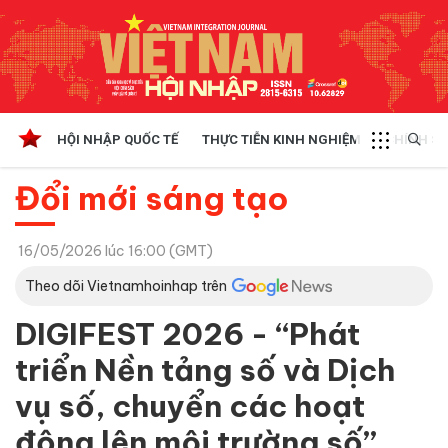
HỘI NHẬP QUỐC TẾ
THỰC TIỄN KINH NGHIỆM
CHÍNH SÁ
Đổi mới sáng tạo
16/05/2026 lúc 16:00 (GMT)
Theo dõi Vietnamhoinhap trên
DIGIFEST 2026 - “Phát
triển Nền tảng số và Dịch
vụ số, chuyển các hoạt
động lên môi trường số”