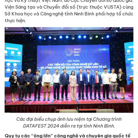
học và Kỹ thuật Việt Nam; do Cục Chuyển đổi số Quốc gia,
Viện Sáng tạo và Chuyển đổi số (trực thuộc VUSTA) cùng
Sở Khoa học và Công nghệ tỉnh Ninh Bình phối hợp tổ chức
thực hiện.
Các đại biểu chụp ảnh lưu niệm tại Chương trình
DATAFEST 2024 diễn ra tại tỉnh Ninh Bình.
Quy tụ các “ông lớn” công nghệ và chuyên gia quốc tế