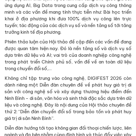
ứng dụng AI, Big Data trong cung cấp dịch vụ công thông
minh và các vấn đề mang tính thực tiễn như: Bài học triển
khai ở địa phương khi đưa 100% dịch vụ công lên trực
tuyến; tác động của các dịch vụ số và nền tảng số tới tăng
trưởng kinh tế địa phương.
Phiên thảo luận của Hội thảo đề cập đến các vấn đề đang
được quan tâm hiện nay. Đó là nền tảng số và dịch vụ số
dựa trên dữ liệu và AI; vai trò của doanh nghiệp công nghệ
trong phát triển Chính phủ số, vấn đề về an toàn dữ liệu
trong chuyển đổi số,…
Không chỉ tập trung vào công nghệ, DIGIFEST 2026 còn
dành riêng một Diễn đàn chuyên đề về phát huy giá trị di
sản với công nghệ số và xây dựng thương hiệu điểm đến
Ninh Bình - di sản, văn hóa và sinh thái đặc sắc dựa trên dữ
liệu và công nghệ. Đây là nội dung của Hội thảo chuyên đề
thứ 2: “Diễn đàn chuyển đổi số trong bảo tồn và phát huy
giá trị di sản Ninh Bình”.
Diễn đàn hướng tới tạo không gian đối thoại chiến lược, liên
ngành và đa bên nhằm cùng định hình và thúc đẩy việc xây