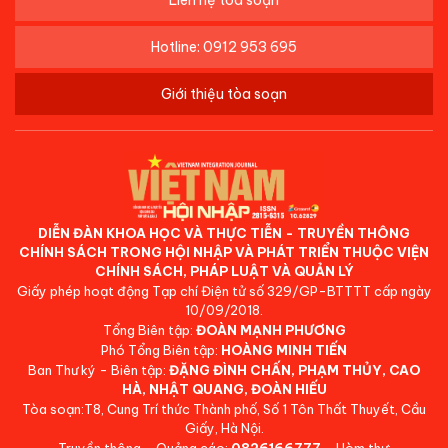
Liên hệ tòa soạn
Hotline: 0912 953 695
Giới thiệu tòa soạn
DIỄN ĐÀN KHOA HỌC VÀ THỰC TIỄN - TRUYỀN THÔNG
CHÍNH SÁCH TRONG HỘI NHẬP VÀ PHÁT TRIỂN THUỘC VIỆN
CHÍNH SÁCH, PHÁP LUẬT VÀ QUẢN LÝ
Giấy phép hoạt động Tạp chí Điện tử số 329/GP-BTTTT cấp ngày
10/09/2018.
Tổng Biên tập:
ĐOÀN MẠNH PHƯƠNG
Phó Tổng Biên tập:
HOÀNG MINH TIẾN
Ban Thư ký - Biên tập:
ĐẶNG ĐÌNH CHẤN, PHẠM THỦY, CAO
HÀ, NHẬT QUANG, ĐOÀN HIẾU
Tòa soạn:T8, Cung Trí thức Thành phố, Số 1 Tôn Thất Thuyết, Cầu
Giấy, Hà Nội.