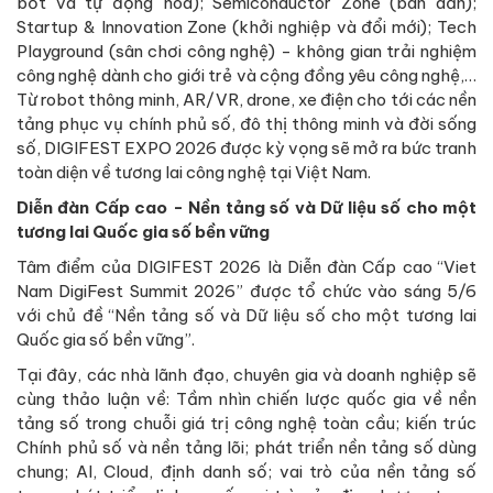
bốt và tự động hóa); Semiconductor Zone (bán dẫn);
Startup & Innovation Zone (khởi nghiệp và đổi mới); Tech
Playground (sân chơi công nghệ) - không gian trải nghiệm
công nghệ dành cho giới trẻ và cộng đồng yêu công nghệ,…
Từ robot thông minh, AR/VR, drone, xe điện cho tới các nền
tảng phục vụ chính phủ số, đô thị thông minh và đời sống
số, DIGIFEST EXPO 2026 được kỳ vọng sẽ mở ra bức tranh
toàn diện về tương lai công nghệ tại Việt Nam.
Diễn đàn Cấp cao - Nền tảng số và Dữ liệu số cho một
tương lai Quốc gia số bền vững
Tâm điểm của DIGIFEST 2026 là Diễn đàn Cấp cao “Viet
Nam DigiFest Summit 2026” được tổ chức vào sáng 5/6
với chủ đề “Nền tảng số và Dữ liệu số cho một tương lai
Quốc gia số bền vững”.
Tại đây, các nhà lãnh đạo, chuyên gia và doanh nghiệp sẽ
cùng thảo luận về: Tầm nhìn chiến lược quốc gia về nền
tảng số trong chuỗi giá trị công nghệ toàn cầu; kiến trúc
Chính phủ số và nền tảng lõi; phát triển nền tảng số dùng
chung; AI, Cloud, định danh số; vai trò của nền tảng số