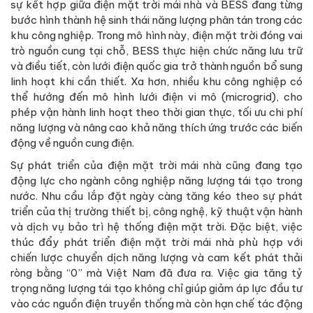
sự kết hợp giữa điện mặt trời mái nhà và BESS đang từng
bước hình thành hệ sinh thái năng lượng phân tán trong các
khu công nghiệp. Trong mô hình này, điện mặt trời đóng vai
trò nguồn cung tại chỗ, BESS thực hiện chức năng lưu trữ
và điều tiết, còn lưới điện quốc gia trở thành nguồn bổ sung
linh hoạt khi cần thiết. Xa hơn, nhiều khu công nghiệp có
thể hướng đến mô hình lưới điện vi mô (microgrid), cho
phép vận hành linh hoạt theo thời gian thực, tối ưu chi phí
năng lượng và nâng cao khả năng thích ứng trước các biến
động về nguồn cung điện.
Sự phát triển của điện mặt trời mái nhà cũng đang tạo
động lực cho ngành công nghiệp năng lượng tái tạo trong
nước. Nhu cầu lắp đặt ngày càng tăng kéo theo sự phát
triển của thị trường thiết bị, công nghệ, kỹ thuật vận hành
và dịch vụ bảo trì hệ thống điện mặt trời. Đặc biệt, việc
thúc đẩy phát triển điện mặt trời mái nhà phù hợp với
chiến lược chuyển dịch năng lượng và cam kết phát thải
ròng bằng “0” mà Việt Nam đã đưa ra. Việc gia tăng tỷ
trọng năng lượng tái tạo không chỉ giúp giảm áp lực đầu tư
vào các nguồn điện truyền thống mà còn hạn chế tác động