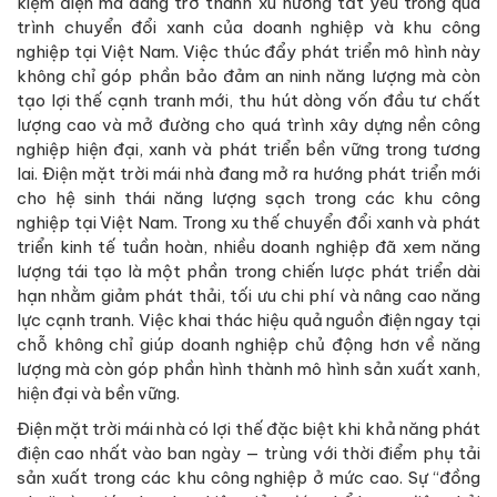
kiệm điện mà đang trở thành xu hướng tất yếu trong quá
trình chuyển đổi xanh của doanh nghiệp và khu công
nghiệp tại Việt Nam. Việc thúc đẩy phát triển mô hình này
không chỉ góp phần bảo đảm an ninh năng lượng mà còn
tạo lợi thế cạnh tranh mới, thu hút dòng vốn đầu tư chất
lượng cao và mở đường cho quá trình xây dựng nền công
nghiệp hiện đại, xanh và phát triển bền vững trong tương
lai. Điện mặt trời mái nhà đang mở ra hướng phát triển mới
cho hệ sinh thái năng lượng sạch trong các khu công
nghiệp tại Việt Nam. Trong xu thế chuyển đổi xanh và phát
triển kinh tế tuần hoàn, nhiều doanh nghiệp đã xem năng
lượng tái tạo là một phần trong chiến lược phát triển dài
hạn nhằm giảm phát thải, tối ưu chi phí và nâng cao năng
lực cạnh tranh. Việc khai thác hiệu quả nguồn điện ngay tại
chỗ không chỉ giúp doanh nghiệp chủ động hơn về năng
lượng mà còn góp phần hình thành mô hình sản xuất xanh,
hiện đại và bền vững.
Điện mặt trời mái nhà có lợi thế đặc biệt khi khả năng phát
điện cao nhất vào ban ngày — trùng với thời điểm phụ tải
sản xuất trong các khu công nghiệp ở mức cao. Sự “đồng