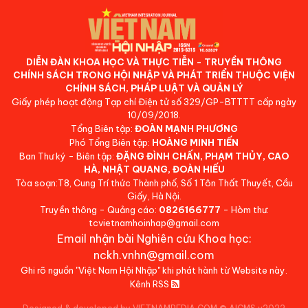
DIỄN ĐÀN KHOA HỌC VÀ THỰC TIỄN - TRUYỀN THÔNG
CHÍNH SÁCH TRONG HỘI NHẬP VÀ PHÁT TRIỂN THUỘC VIỆN
CHÍNH SÁCH, PHÁP LUẬT VÀ QUẢN LÝ
Giấy phép hoạt động Tạp chí Điện tử số 329/GP-BTTTT cấp ngày
10/09/2018.
Tổng Biên tập:
ĐOÀN MẠNH PHƯƠNG
Phó Tổng Biên tập:
HOÀNG MINH TIẾN
Ban Thư ký - Biên tập:
ĐẶNG ĐÌNH CHẤN, PHẠM THỦY, CAO
HÀ, NHẬT QUANG, ĐOÀN HIẾU
Tòa soạn:T8, Cung Trí thức Thành phố, Số 1 Tôn Thất Thuyết, Cầu
Giấy, Hà Nội.
Truyền thông - Quảng cáo:
0826166777
- Hòm thư:
tcvietnamhoinhap@gmail.com
Email nhận bài Nghiên cứu Khoa học:
nckh.vnhn@gmail.com
Ghi rõ nguồn "Việt Nam Hội Nhập" khi phát hành từ Website này.
Kênh RSS