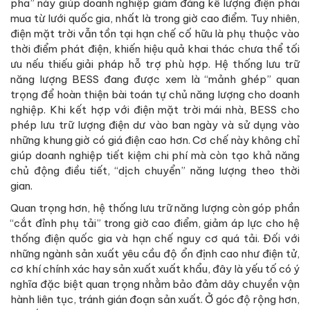
pha” này giúp doanh nghiệp giảm đáng kể lượng điện phải
mua từ lưới quốc gia, nhất là trong giờ cao điểm. Tuy nhiên,
điện mặt trời vẫn tồn tại hạn chế cố hữu là phụ thuộc vào
thời điểm phát điện, khiến hiệu quả khai thác chưa thể tối
ưu nếu thiếu giải pháp hỗ trợ phù hợp. Hệ thống lưu trữ
năng lượng BESS đang được xem là “mảnh ghép” quan
trọng để hoàn thiện bài toán tự chủ năng lượng cho doanh
nghiệp. Khi kết hợp với điện mặt trời mái nhà, BESS cho
phép lưu trữ lượng điện dư vào ban ngày và sử dụng vào
những khung giờ có giá điện cao hơn. Cơ chế này không chỉ
giúp doanh nghiệp tiết kiệm chi phí mà còn tạo khả năng
chủ động điều tiết, “dịch chuyển” năng lượng theo thời
gian.
Quan trọng hơn, hệ thống lưu trữ năng lượng còn góp phần
“cắt đỉnh phụ tải” trong giờ cao điểm, giảm áp lực cho hệ
thống điện quốc gia và hạn chế nguy cơ quá tải. Đối với
những ngành sản xuất yêu cầu độ ổn định cao như điện tử,
cơ khí chính xác hay sản xuất xuất khẩu, đây là yếu tố có ý
nghĩa đặc biệt quan trọng nhằm bảo đảm dây chuyền vận
hành liên tục, tránh gián đoạn sản xuất. Ở góc độ rộng hơn,