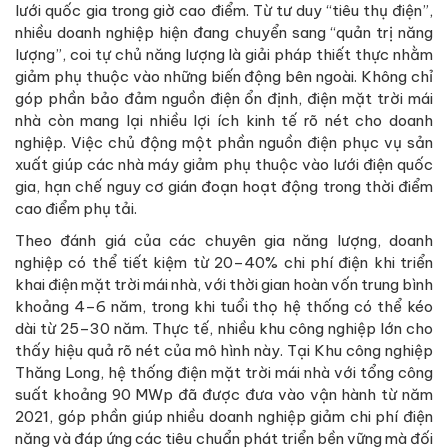
lưới quốc gia trong giờ cao điểm. Từ tư duy “tiêu thụ điện”,
nhiều doanh nghiệp hiện đang chuyển sang “quản trị năng
lượng”, coi tự chủ năng lượng là giải pháp thiết thực nhằm
giảm phụ thuộc vào những biến động bên ngoài. Không chỉ
góp phần bảo đảm nguồn điện ổn định, điện mặt trời mái
nhà còn mang lại nhiều lợi ích kinh tế rõ nét cho doanh
nghiệp. Việc chủ động một phần nguồn điện phục vụ sản
xuất giúp các nhà máy giảm phụ thuộc vào lưới điện quốc
gia, hạn chế nguy cơ gián đoạn hoạt động trong thời điểm
cao điểm phụ tải.
Theo đánh giá của các chuyên gia năng lượng, doanh
nghiệp có thể tiết kiệm từ 20–40% chi phí điện khi triển
khai điện mặt trời mái nhà, với thời gian hoàn vốn trung bình
khoảng 4–6 năm, trong khi tuổi thọ hệ thống có thể kéo
dài từ 25–30 năm. Thực tế, nhiều khu công nghiệp lớn cho
thấy hiệu quả rõ nét của mô hình này. Tại Khu công nghiệp
Thăng Long, hệ thống điện mặt trời mái nhà với tổng công
suất khoảng 90 MWp đã được đưa vào vận hành từ năm
2021, góp phần giúp nhiều doanh nghiệp giảm chi phí điện
năng và đáp ứng các tiêu chuẩn phát triển bền vững mà đối