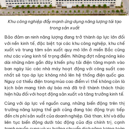
Khu công nghiệp đẩy mạnh ứng dụng năng lượng tái tạo
trong sản xuất
Bảo đảm an ninh năng lượng đang trở thành áp lực lớn đối
với nền kinh tế, đặc biệt tại các khu công nghiệp, khu chế
xuất và trung tâm sản xuất quy mô lớn ở miền Bắc cũng
như các vùng kinh tế trọng điểm. Những đợt nắng nóng kéo
dài những năm gần đây khiến phụ tải điện tăng mạnh vào
ban ngày lúc các nhà máy hoạt động với công suất cao
nhất sẽ tạo áp lực không nhỏ lên hệ thống điện quốc gia.
Nguy cơ thiếu điện trong mùa cao điểm vì thế không còn là
kịch bản mang tính dự báo mà đã trở thành thách thức
hiện hữu đối với hoạt động sản xuất và tăng trưởng kinh tế.
Cùng với áp lực về nguồn cung, những biến động trên thị
trường năng lượng thế giới cũng đang tác động trực tiếp
đến chi phí sản xuất của doanh nghiệp. Giá than, khí và dầu
liên tục biến động dưới tác động của địa chính trị, cạnh
tranh nguồn cung và xu hướng chuyển dịch năng lượng toàn