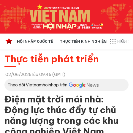
HỘI NHẬP QUỐC TẾ
THỰC TIỄN KINH NGHIỆM
CHÍNH SÁ
Thực tiễn phát triển
02/06/2026 lúc 09:46 (GMT)
Theo dõi Vietnamhoinhap trên
Điện mặt trời mái nhà:
Động lực thúc đẩy tự chủ
năng lượng trong các khu
công nghiệp Việt Nam