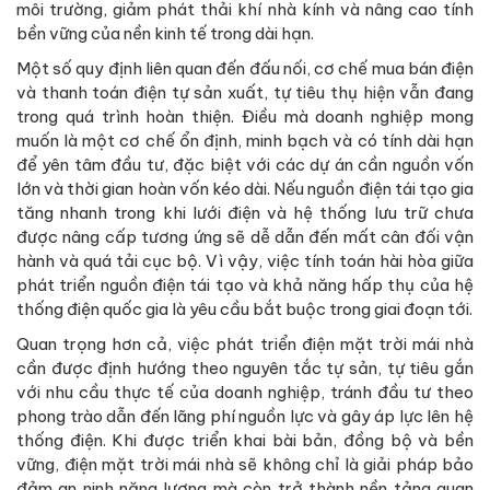
môi trường, giảm phát thải khí nhà kính và nâng cao tính
bền vững của nền kinh tế trong dài hạn.
Một số quy định liên quan đến đấu nối, cơ chế mua bán điện
và thanh toán điện tự sản xuất, tự tiêu thụ hiện vẫn đang
trong quá trình hoàn thiện. Điều mà doanh nghiệp mong
muốn là một cơ chế ổn định, minh bạch và có tính dài hạn
để yên tâm đầu tư, đặc biệt với các dự án cần nguồn vốn
lớn và thời gian hoàn vốn kéo dài. Nếu nguồn điện tái tạo gia
tăng nhanh trong khi lưới điện và hệ thống lưu trữ chưa
được nâng cấp tương ứng sẽ dễ dẫn đến mất cân đối vận
hành và quá tải cục bộ. Vì vậy, việc tính toán hài hòa giữa
phát triển nguồn điện tái tạo và khả năng hấp thụ của hệ
thống điện quốc gia là yêu cầu bắt buộc trong giai đoạn tới.
Quan trọng hơn cả, việc phát triển điện mặt trời mái nhà
cần được định hướng theo nguyên tắc tự sản, tự tiêu gắn
với nhu cầu thực tế của doanh nghiệp, tránh đầu tư theo
phong trào dẫn đến lãng phí nguồn lực và gây áp lực lên hệ
thống điện. Khi được triển khai bài bản, đồng bộ và bền
vững, điện mặt trời mái nhà sẽ không chỉ là giải pháp bảo
đảm an ninh năng lượng mà còn trở thành nền tảng quan