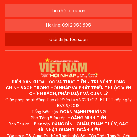
Liên hệ tòa soạn
Hotline: 0912 953 695
Giới thiệu tòa soạn
DIỄN ĐÀN KHOA HỌC VÀ THỰC TIỄN - TRUYỀN THÔNG
CHÍNH SÁCH TRONG HỘI NHẬP VÀ PHÁT TRIỂN THUỘC VIỆN
CHÍNH SÁCH, PHÁP LUẬT VÀ QUẢN LÝ
Giấy phép hoạt động Tạp chí Điện tử số 329/GP-BTTTT cấp ngày
10/09/2018.
Tổng Biên tập:
ĐOÀN MẠNH PHƯƠNG
Phó Tổng Biên tập:
HOÀNG MINH TIẾN
Ban Thư ký - Biên tập:
ĐẶNG ĐÌNH CHẤN, PHẠM THỦY, CAO
HÀ, NHẬT QUANG, ĐOÀN HIẾU
Tòa soạn:T8, Cung Trí thức Thành phố, Số 1 Tôn Thất Thuyết, Cầu