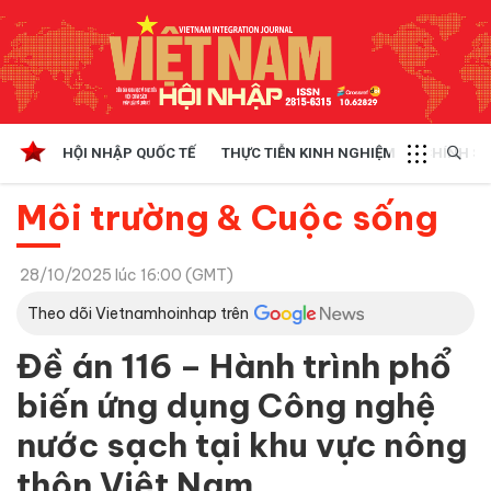
HỘI NHẬP QUỐC TẾ
THỰC TIỄN KINH NGHIỆM
CHÍNH SÁ
Môi trường & Cuộc sống
28/10/2025 lúc 16:00 (GMT)
Theo dõi Vietnamhoinhap trên
Đề án 116 – Hành trình phổ
biến ứng dụng Công nghệ
nước sạch tại khu vực nông
thôn Việt Nam