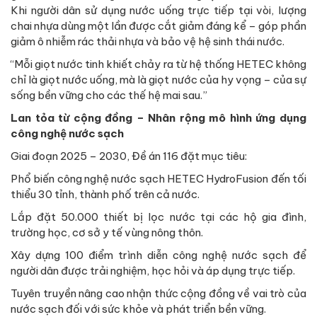
Khi người dân sử dụng nước uống trực tiếp tại vòi, lượng
chai nhựa dùng một lần được cắt giảm đáng kể – góp phần
giảm ô nhiễm rác thải nhựa và bảo vệ hệ sinh thái nước.
“Mỗi giọt nước tinh khiết chảy ra từ hệ thống HETEC không
chỉ là giọt nước uống, mà là giọt nước của hy vọng – của sự
sống bền vững cho các thế hệ mai sau.”
Lan tỏa từ cộng đồng – Nhân rộng mô hình ứng dụng
công nghệ nước sạch
Giai đoạn 2025 – 2030, Đề án 116 đặt mục tiêu:
Phổ biến công nghệ nước sạch HETEC HydroFusion đến tối
thiểu 30 tỉnh, thành phố trên cả nước.
Lắp đặt 50.000 thiết bị lọc nước tại các hộ gia đình,
trường học, cơ sở y tế vùng nông thôn.
Xây dựng 100 điểm trình diễn công nghệ nước sạch để
người dân được trải nghiệm, học hỏi và áp dụng trực tiếp.
Tuyên truyền nâng cao nhận thức cộng đồng về vai trò của
nước sạch đối với sức khỏe và phát triển bền vững.