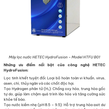
Máy lọc nước HETEC HydroFusion – Model HTFU B01
Những ưu điểm nổi bật của công nghệ HETEC
HydroFusion:
Lọc tinh khiết tuyệt đối: Loại bỏ hoàn toàn vi khuẩn, virus,
asen, chì, thủy ngân và các chất độc hại.
Tạo Hydrogen phân tử (H₂): Chống oxy hóa, trung hòa gốc
tự do, giúp làm chậm quá trình lão hóa và tăng cường sức
khỏe tế bào.
Tạo nước kiềm nhẹ (pH 8.5 – 9.5): Hỗ trợ trung hòa axit dư