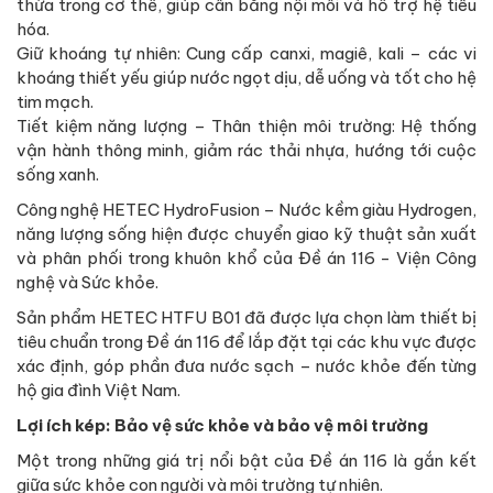
thừa trong cơ thể, giúp cân bằng nội môi và hỗ trợ hệ tiêu
hóa.
Giữ khoáng tự nhiên: Cung cấp canxi, magiê, kali – các vi
khoáng thiết yếu giúp nước ngọt dịu, dễ uống và tốt cho hệ
tim mạch.
Tiết kiệm năng lượng – Thân thiện môi trường: Hệ thống
vận hành thông minh, giảm rác thải nhựa, hướng tới cuộc
sống xanh.
Công nghệ HETEC HydroFusion – Nước kềm giàu Hydrogen,
năng lượng sống hiện được chuyển giao kỹ thuật sản xuất
và phân phối trong khuôn khổ của Đề án 116 - Viện Công
nghệ và Sức khỏe.
Sản phẩm HETEC HTFU B01 đã được lựa chọn làm thiết bị
tiêu chuẩn trong Đề án 116 để lắp đặt tại các khu vực được
xác định, góp phần đưa nước sạch – nước khỏe đến từng
hộ gia đình Việt Nam.
Lợi ích kép: Bảo vệ sức khỏe và bảo vệ môi trường
Một trong những giá trị nổi bật của Đề án 116 là gắn kết
giữa sức khỏe con người và môi trường tự nhiên.