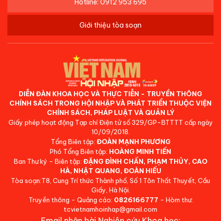
Hotline: 0912 953 695
Giới thiệu tòa soạn
DIỄN ĐÀN KHOA HỌC VÀ THỰC TIỄN - TRUYỀN THÔNG
CHÍNH SÁCH TRONG HỘI NHẬP VÀ PHÁT TRIỂN THUỘC VIỆN
CHÍNH SÁCH, PHÁP LUẬT VÀ QUẢN LÝ
Giấy phép hoạt động Tạp chí Điện tử số 329/GP-BTTTT cấp ngày
10/09/2018.
Tổng Biên tập:
ĐOÀN MẠNH PHƯƠNG
Phó Tổng Biên tập:
HOÀNG MINH TIẾN
Ban Thư ký - Biên tập:
ĐẶNG ĐÌNH CHẤN, PHẠM THỦY, CAO
HÀ, NHẬT QUANG, ĐOÀN HIẾU
Tòa soạn:T8, Cung Trí thức Thành phố, Số 1 Tôn Thất Thuyết, Cầu
Giấy, Hà Nội.
Truyền thông - Quảng cáo:
0826166777
- Hòm thư:
tcvietnamhoinhap@gmail.com
Email nhận bài Nghiên cứu Khoa học: