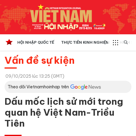
HỘI NHẬP QUỐC TẾ
THỰC TIỄN KINH NGHIỆM
CHÍNH SÁ
Vấn đề sự kiện
09/10/2025 lúc 13:25 (GMT)
Theo dõi Vietnamhoinhap trên
Dấu mốc lịch sử mới trong
quan hệ Việt Nam-Triều
Tiên