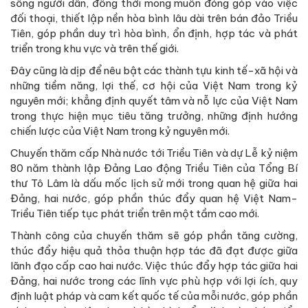
sống người dân, đồng thời mong muốn đóng góp vào việc
đối thoại, thiết lập nền hòa bình lâu dài trên bán đảo Triều
Tiên, góp phần duy trì hòa bình, ổn định, hợp tác và phát
triển trong khu vực và trên thế giới.
Đây cũng là dịp để nêu bật các thành tựu kinh tế-xã hội và
những tiềm năng, lợi thế, cơ hội của Việt Nam trong kỷ
nguyên mới; khẳng định quyết tâm và nỗ lực của Việt Nam
trong thực hiện mục tiêu tăng trưởng, những định hướng
chiến lược của Việt Nam trong kỷ nguyên mới.
Chuyến thăm cấp Nhà nước tới Triều Tiên và dự Lễ kỷ niệm
80 năm thành lập Đảng Lao động Triều Tiên của Tổng Bí
thư Tô Lâm là dấu mốc lịch sử mới trong quan hệ giữa hai
Đảng, hai nước, góp phần thúc đẩy quan hệ Việt Nam-
Triều Tiên tiếp tục phát triển trên một tầm cao mới.
Thành công của chuyến thăm sẽ góp phần tăng cường,
thúc đẩy hiệu quả thỏa thuận hợp tác đã đạt được giữa
lãnh đạo cấp cao hai nước. Việc thúc đẩy hợp tác giữa hai
Đảng, hai nước trong các lĩnh vực phù hợp với lợi ích, quy
định luật pháp và cam kết quốc tế của mỗi nước, góp phần