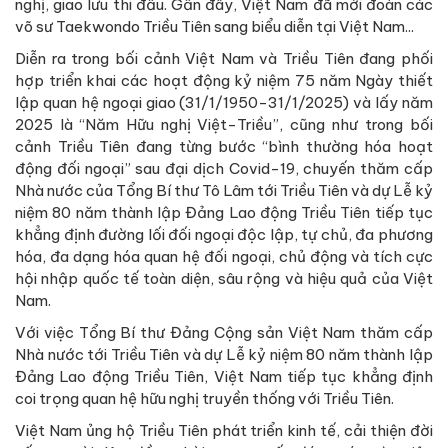
nghị, giao lưu thi đấu. Gần đây, Việt Nam đã mời đoàn các
võ sư Taekwondo Triều Tiên sang biểu diễn tại Việt Nam...
Diễn ra trong bối cảnh Việt Nam và Triều Tiên đang phối
hợp triển khai các hoạt động kỷ niệm 75 năm Ngày thiết
lập quan hệ ngoại giao (31/1/1950-31/1/2025) và lấy năm
2025 là “Năm Hữu nghị Việt-Triều”, cũng như trong bối
cảnh Triều Tiên đang từng bước “bình thường hóa hoạt
động đối ngoại” sau đại dịch Covid-19, chuyến thăm cấp
Nhà nước của Tổng Bí thư Tô Lâm tới Triều Tiên và dự Lễ kỷ
niệm 80 năm thành lập Đảng Lao động Triều Tiên tiếp tục
khẳng định đường lối đối ngoại độc lập, tự chủ, đa phương
hóa, đa dạng hóa quan hệ đối ngoại, chủ động và tích cực
hội nhập quốc tế toàn diện, sâu rộng và hiệu quả của Việt
Nam.
Với việc Tổng Bí thư Đảng Cộng sản Việt Nam thăm cấp
Nhà nước tới Triều Tiên và dự Lễ kỷ niệm 80 năm thành lập
Đảng Lao động Triều Tiên, Việt Nam tiếp tục khẳng định
coi trọng quan hệ hữu nghị truyền thống với Triều Tiên.
Việt Nam ủng hộ Triều Tiên phát triển kinh tế, cải thiện đời