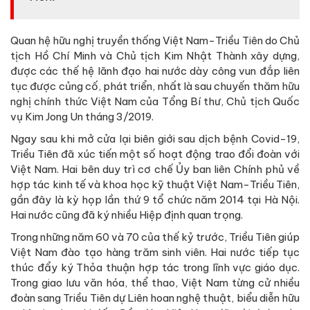
Quan hệ hữu nghị truyền thống Việt Nam-Triều Tiên do Chủ
tịch Hồ Chí Minh và Chủ tịch Kim Nhật Thành xây dựng,
được các thế hệ lãnh đạo hai nước dày công vun đắp liên
tục được củng cố, phát triển, nhất là sau chuyến thăm hữu
nghị chính thức Việt Nam của Tổng Bí thư, Chủ tịch Quốc
vụ Kim Jong Un tháng 3/2019.
Ngay sau khi mở cửa lại biên giới sau dịch bệnh Covid-19,
Triều Tiên đã xúc tiến một số hoạt động trao đổi đoàn với
Việt Nam. Hai bên duy trì cơ chế Ủy ban liên Chính phủ về
hợp tác kinh tế và khoa học kỹ thuật Việt Nam-Triều Tiên,
gần đây là kỳ họp lần thứ 9 tổ chức năm 2014 tại Hà Nội.
Hai nước cũng đã ký nhiều Hiệp định quan trọng.
Trong những năm 60 và 70 của thế kỷ trước, Triều Tiên giúp
Việt Nam đào tạo hàng trăm sinh viên. Hai nước tiếp tục
thúc đẩy ký Thỏa thuận hợp tác trong lĩnh vực giáo dục.
Trong giao lưu văn hóa, thể thao, Việt Nam từng cử nhiều
đoàn sang Triều Tiên dự Liên hoan nghệ thuật, biểu diễn hữu